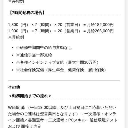
※昇給例
【7時間勤務の場合】
1,300（円） × 7（時間） × 20（営業日） = 月給182,000円
1,900（円） × 7（時間） × 20（営業日） = 月給266,000円
※昇給例
※研修中期間中の給与変動なし
※通信手当一部支給
※各種インセンティブ支給（最大年間30万円）
※社会保険完備（厚生年金、健康保険、雇用保険）
その他
＜勤務開始までの流れ＞
WEB応募
（平日19:00以降、及び土日祝日にご応募いただい
た場合のご連絡は翌営業日となります）
↓
一次選考：オンラ
イン面接／書類選考
↓
二次選考：PCスキル・通信環境テスト
および 面接
↓
内定