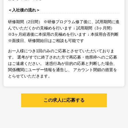
＜入社後の流れ＞
研修期間（2日間）
※研修プログラム修了後に、試用期間に進
んでいただくかの見極めを行います
↓
試用期間（3ヶ月間）
※3ヶ月経過後に本採用の見極めを行います
↓
本採用合否判断
※面接日、研修開始日はご相談も可能です
お一人様につき1回のみのご応募とさせていただいておりま
す。
選考がすでに終了された方で再応募・他県枠へのご応募
はご遠慮ください。
迷惑行為が目的の応募と判断した場合、
関係機関にユーザー情報を通告し、
アカウント閉鎖の措置を
とらせていただきます。
この求人に応募する