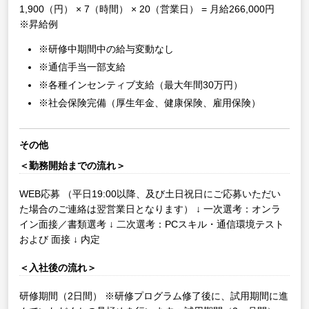
1,900（円） × 7（時間） × 20（営業日） = 月給266,000円
※昇給例
※研修中期間中の給与変動なし
※通信手当一部支給
※各種インセンティブ支給（最大年間30万円）
※社会保険完備（厚生年金、健康保険、雇用保険）
その他
＜勤務開始までの流れ＞
WEB応募
（平日19:00以降、及び土日祝日にご応募いただい
た場合のご連絡は翌営業日となります）
↓
一次選考：オンラ
イン面接／書類選考
↓
二次選考：PCスキル・通信環境テスト
および 面接
↓
内定
＜入社後の流れ＞
研修期間（2日間）
※研修プログラム修了後に、試用期間に進