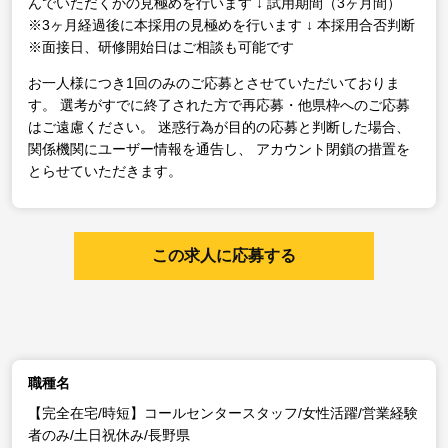
んでいただくかの見極めを行います
↓
試用期間（3ヶ月間）
※3ヶ月経過後に本採用の見極めを行います
↓
本採用合否判断
※面接日、研修開始日はご相談も可能です
お一人様につき1回のみのご応募とさせていただいておりま
す。
選考がすでに終了された方で再応募・他県枠へのご応募
はご遠慮ください。
迷惑行為が目的の応募と判断した場合、
関係機関にユーザー情報を通告し、
アカウント閉鎖の措置を
とらせていただきます。
この求人に応募する
職種名
【完全在宅/時短】コールセンタースタッフ/女性活躍/営業経験
者のみ/土日祝休み/長野県