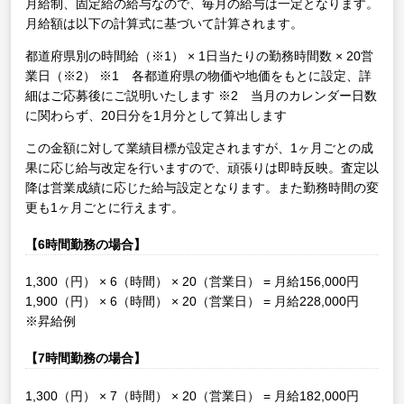
月給制、固定給の給与なので、毎月の給与は一定となります。
月給額は以下の計算式に基づいて計算されます。
都道府県別の時間給（※1） × 1日当たりの勤務時間数 × 20営
業日（※2）
※1 各都道府県の物価や地価をもとに設定、詳
細はご応募後にご説明いたします
※2 当月のカレンダー日数
に関わらず、20日分を1月分として算出します
この金額に対して業績目標が設定されますが、1ヶ月ごとの成
果に応じ給与改定を行いますので、頑張りは即時反映。査定以
降は営業成績に応じた給与設定となります。また勤務時間の変
更も1ヶ月ごとに行えます。
【6時間勤務の場合】
1,300（円） × 6（時間） × 20（営業日） = 月給156,000円
1,900（円） × 6（時間） × 20（営業日） = 月給228,000円
※昇給例
【7時間勤務の場合】
1,300（円） × 7（時間） × 20（営業日） = 月給182,000円