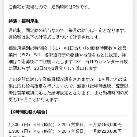
ご自宅が職場なので、通勤時間は0分です。
待遇・福利厚生
月給制、固定給の給与なので、毎月の給与は一定となります。
月給額は以下の計算式に基づいて計算されます。
都道府県別の時間給（※1） × 1日当たりの勤務時間数 × 20営
業日（※2）
※1 各都道府県の物価や地価をもとに設定、詳
細はご応募後にご説明いたします
※2 当月のカレンダー日数
に関わらず、20日分を1月分として算出します
この金額に対して業績目標が設定されますが、1ヶ月ごとの成
果に応じ給与改定を行いますので、頑張りは即時反映。査定以
降は営業成績に応じた給与設定となります。また勤務時間の変
更も1ヶ月ごとに行えます。
【6時間勤務の場合】
1,300（円） × 6（時間） × 20（営業日） = 月給156,000円
1,900（円） × 6（時間） × 20（営業日） = 月給228,000円