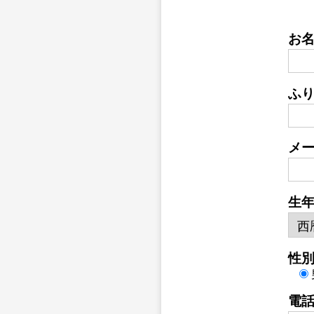
お
ふ
メ
生
性
電