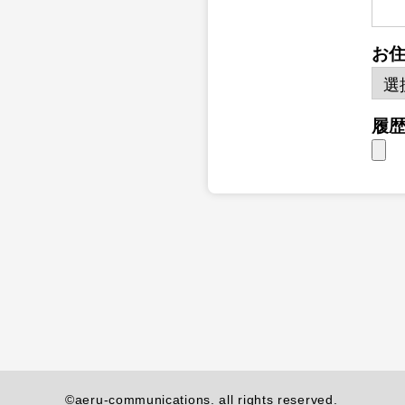
お
履
©aeru-communications. all rights reserved.