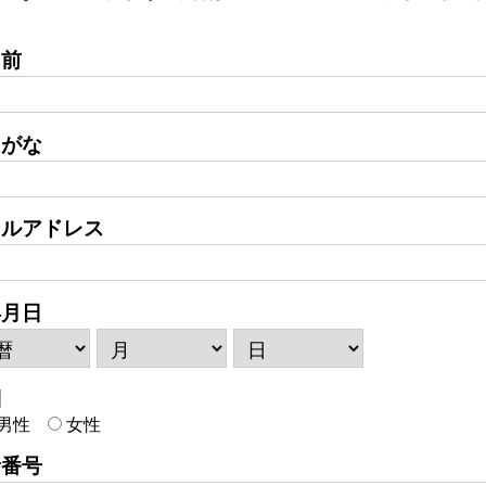
名前
りがな
ールアドレス
年月日
別
男性
女性
話番号