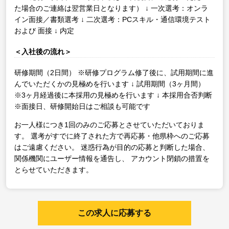
た場合のご連絡は翌営業日となります）
↓
一次選考：オンラ
イン面接／書類選考
↓
二次選考：PCスキル・通信環境テスト
および 面接
↓
内定
＜入社後の流れ＞
研修期間（2日間）
※研修プログラム修了後に、試用期間に進
んでいただくかの見極めを行います
↓
試用期間（3ヶ月間）
※3ヶ月経過後に本採用の見極めを行います
↓
本採用合否判断
※面接日、研修開始日はご相談も可能です
お一人様につき1回のみのご応募とさせていただいておりま
す。
選考がすでに終了された方で再応募・他県枠へのご応募
はご遠慮ください。
迷惑行為が目的の応募と判断した場合、
関係機関にユーザー情報を通告し、
アカウント閉鎖の措置を
とらせていただきます。
この求人に応募する