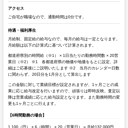
アクセス
ご自宅が職場なので、通勤時間は0分です。
待遇・福利厚生
月給制、固定給の給与なので、毎月の給与は一定となります。
月給額は以下の計算式に基づいて計算されます。
都道府県別の時間給（※1） × 1日当たりの勤務時間数 × 20営
業日（※2）
※1 各都道府県の物価や地価をもとに設定、詳
細はご応募後にご説明いたします
※2 当月のカレンダー日数
に関わらず、20日分を1月分として算出します
この金額に対して業績目標が設定されますが、1ヶ月ごとの成
果に応じ給与改定を行いますので、頑張りは即時反映。査定以
降は営業成績に応じた給与設定となります。また勤務時間の変
更も1ヶ月ごとに行えます。
【6時間勤務の場合】
1,100（円） × 6（時間） × 20（営業日） = 月給132,000円