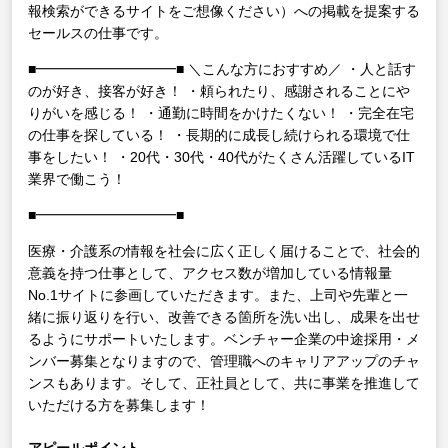
報検索ができるサイトをご想像ください）への掲載を提案する
セールスの仕事です。
■━━━━━━━━━━■
＼こんな方におすすめ／
・人と話す
のが好き、接客が好き！
・頼られたり、感謝されることにや
りがいを感じる！
・通勤に時間をかけたくない！
・完全在宅
の仕事を探している！
・長期的に成長し続けられる環境で仕
事をしたい！
・20代・30代・40代がたくさん活躍しているIT
業界で働こう！
■━━━━━━━━━━■
医療・介護系の情報を社会に広く正しく届けることで、社会的
意義を持つ仕事として、アクセス数が増加している情報量
No.1サイトに参画していただきます。また、上司や先輩と一
緒に振り返りを行い、改善できる箇所を洗い出し、成果を出せ
るようにサポートいたします。ベンチャー企業の中途採用・メ
ンバー募集となりますので、管理職へのキャリアアップのチャ
ンスもあります。そして、正社員として、共に事業を推進して
いただける方を募集します！