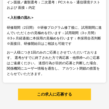
イン面接／書類選考
↓
二次選考：PCスキル・通信環境テスト
および 面接
↓
内定
＜入社後の流れ＞
研修期間（2日間）
※研修プログラム修了後に、試用期間に進
んでいただくかの見極めを行います
↓
試用期間（3ヶ月間）
※3ヶ月経過後に本採用の見極めを行います
↓
本採用合否判断
※面接日、研修開始日はご相談も可能です
お一人様につき1回のみのご応募とさせていただいておりま
す。
選考がすでに終了された方で再応募・他県枠へのご応募
はご遠慮ください。
迷惑行為が目的の応募と判断した場合、
関係機関にユーザー情報を通告し、
アカウント閉鎖の措置を
とらせていただきます。
この求人に応募する