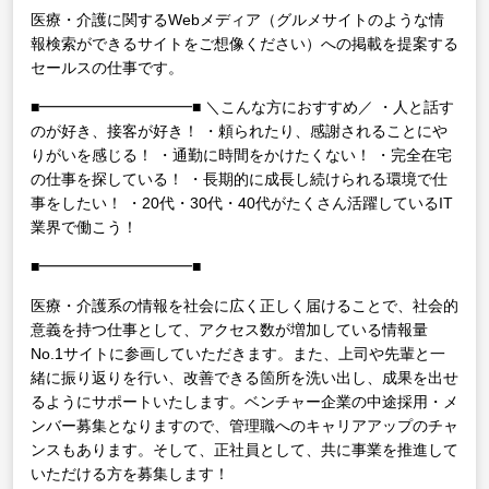
医療・介護に関するWebメディア（グルメサイトのような情
報検索ができるサイトをご想像ください）への掲載を提案する
セールスの仕事です。
■━━━━━━━━━━■
＼こんな方におすすめ／
・人と話す
のが好き、接客が好き！
・頼られたり、感謝されることにや
りがいを感じる！
・通勤に時間をかけたくない！
・完全在宅
の仕事を探している！
・長期的に成長し続けられる環境で仕
事をしたい！
・20代・30代・40代がたくさん活躍しているIT
業界で働こう！
■━━━━━━━━━━■
医療・介護系の情報を社会に広く正しく届けることで、社会的
意義を持つ仕事として、アクセス数が増加している情報量
No.1サイトに参画していただきます。また、上司や先輩と一
緒に振り返りを行い、改善できる箇所を洗い出し、成果を出せ
るようにサポートいたします。ベンチャー企業の中途採用・メ
ンバー募集となりますので、管理職へのキャリアアップのチャ
ンスもあります。そして、正社員として、共に事業を推進して
いただける方を募集します！