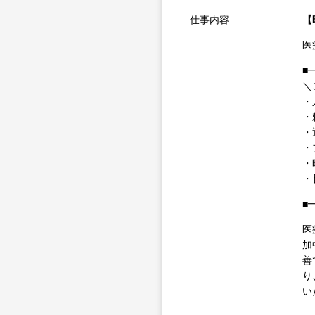
仕事内容
【
医
■
＼
・
・
・
・
・
・
■
医
加
善
り
い