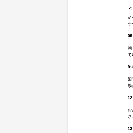
＜
※
ケ
09
朝
て
9:
架
場
12
お
さ
13