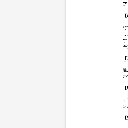
ア
【
時
し
す
全
【
過
の
【
オ
ジ
【