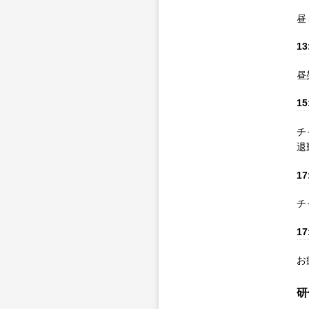
昼
13
昼
15
チ
退
17
チ
17
お
研