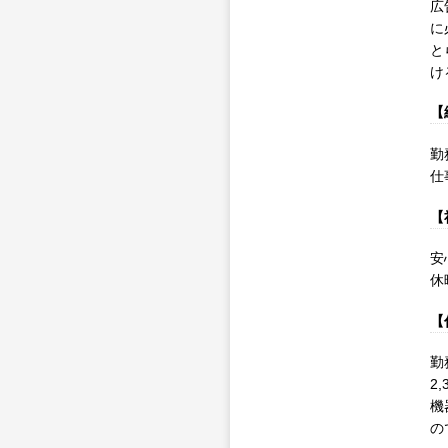
広
に
と
け
【
勤
仕
【
安
休
【
勤
2
機
の