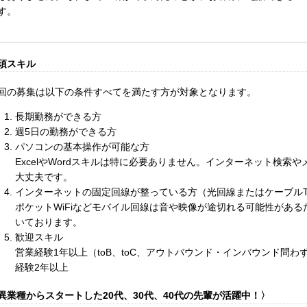
す。
須スキル
回の募集は以下の条件すべてを満たす方が対象となります。
長期勤務ができる方
週5日の勤務ができる方
パソコンの基本操作が可能な方
ExcelやWordスキルは特に必要ありません。インターネット検索
大丈夫です。
インターネットの固定回線が整っている方（光回線またはケーブルT
ポケットWiFiなどモバイル回線は音や映像が途切れる可能性があ
いております。
歓迎スキル
営業経験1年以上（toB、toC、アウトバウンド・インバウンド問
経験2年以上
異業種からスタートした20代、30代、40代の先輩が活躍中！〉