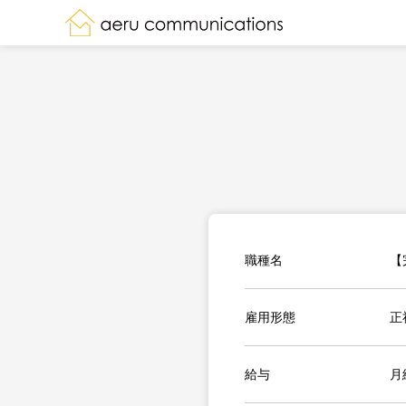
職種名
【
雇用形態
正
給与
月給