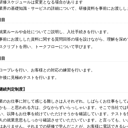
研修スケジュールは変更となる場合があります
業界の基礎知識・サービスの詳細について、研修資料を事前にお渡しし
日目
就業ルールや会社についてご説明し、入社手続きを行います。
事前にお渡しした資料に関する質問回答の場を設けながら、理解を深め
スクリプトを用い、トークフローについて学びます。
日目
ロープレを行い、お客様との対応の練習を行います。
午後に見極めテストを行います。
継続判定制度】
業のお仕事に対して感じる難しさは人それぞれ。しばらくお仕事をして
かも…と思われる方は、少なからずいらっしゃいます。そこで当社では
い、以降もお仕事を続けていただけそうかを確認しています。テストを
人の就業意思もしっかり確認させていただいています。と言っても、い
はありません。それまでの研修で学んだことが、お客様に電話できるレ