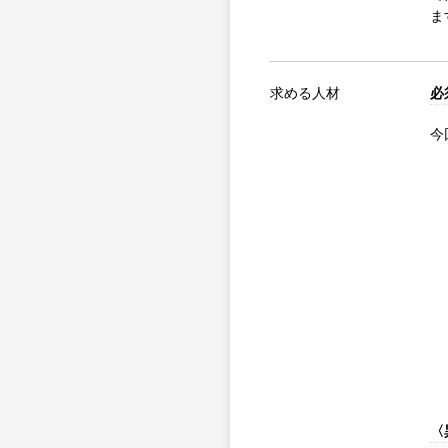
ま
求める人材
必
今
〈