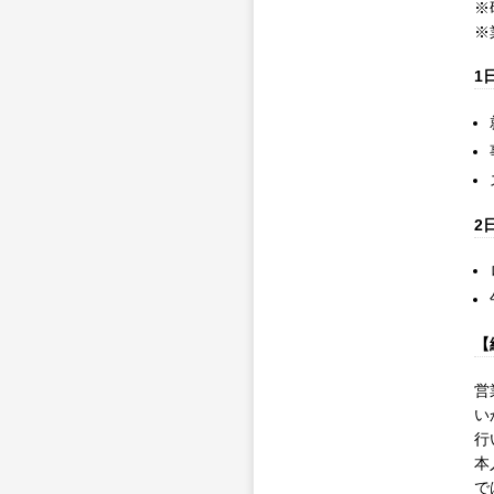
※
※
1
2
【
営
い
行
本
で