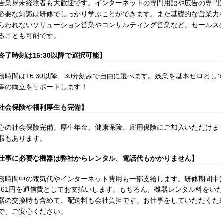
告業界未経験者も大歓迎です。インターネットの専門用語や広告の専門
必要な知識は研修でしっかり学ぶことができます。また基礎的な営業力
らわれないソリューション営業やコンサルティング営業など、セールス
ることも可能です。
終了時刻は16:30以降で選択可能】
務時間は16:30以降、30分刻みで自由に選べます。残業を基本ゼロと
事の両立をサポートします！
社会保険や福利厚生も完備】
心の社会保険完備。厚生年金、健康保険、雇用保険にご加入いただけま
暇もあります。
仕事に必要な機器は弊社からレンタル、電話代もかかりません】
務時間中の電気代やインターネット費用も一部支給します。研修期間中は
,361円を通信費としてお支払いします。もちろん、機器レンタル料をい
器の交換時も含めて、配送料も会社負担です。お仕事をしていただくた
で、ご安心ください。