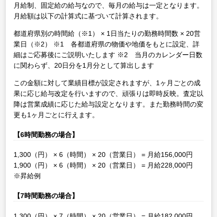
月給制、固定給の給与なので、毎月の給与は一定となります。
月給額は以下の計算式に基づいて計算されます。
都道府県別の時間給（※1） × 1日当たりの勤務時間数 × 20営
業日（※2）
※1 各都道府県の物価や地価をもとに設定、詳
細はご応募後にご説明いたします
※2 当月のカレンダー日数
に関わらず、20日分を1月分として算出します
この金額に対して業績目標が設定されますが、1ヶ月ごとの成
果に応じ給与改定を行いますので、頑張りは即時反映。査定以
降は営業成績に応じた給与設定となります。また勤務時間の変
更も1ヶ月ごとに行えます。
【6時間勤務の場合】
1,300（円） × 6（時間） × 20（営業日） = 月給156,000円
1,900（円） × 6（時間） × 20（営業日） = 月給228,000円
※昇給例
【7時間勤務の場合】
1,300（円） × 7（時間） × 20（営業日） = 月給182,000円