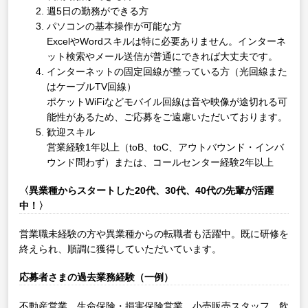
週5日の勤務ができる方
パソコンの基本操作が可能な方
ExcelやWordスキルは特に必要ありません。インターネ
ット検索やメール送信が普通にできれば大丈夫です。
インターネットの固定回線が整っている方（光回線また
はケーブルTV回線）
ポケットWiFiなどモバイル回線は音や映像が途切れる可
能性があるため、ご応募をご遠慮いただいております。
歓迎スキル
営業経験1年以上（toB、toC、アウトバウンド・インバ
ウンド問わず）または、コールセンター経験2年以上
〈異業種からスタートした20代、30代、40代の先輩が活躍
中！〉
営業職未経験の方や異業種からの転職者も活躍中。既に研修を
終えられ、順調に獲得していただいています。
応募者さまの過去業務経験（一例）
不動産営業、生命保険・損害保険営業、小売販売スタッフ、飲