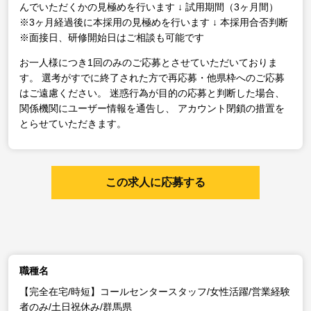
んでいただくかの見極めを行います
↓
試用期間（3ヶ月間）
※3ヶ月経過後に本採用の見極めを行います
↓
本採用合否判断
※面接日、研修開始日はご相談も可能です
お一人様につき1回のみのご応募とさせていただいておりま
す。
選考がすでに終了された方で再応募・他県枠へのご応募
はご遠慮ください。
迷惑行為が目的の応募と判断した場合、
関係機関にユーザー情報を通告し、
アカウント閉鎖の措置を
とらせていただきます。
この求人に応募する
職種名
【完全在宅/時短】コールセンタースタッフ/女性活躍/営業経験
者のみ/土日祝休み/群馬県