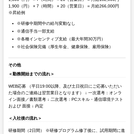
1,900（円） × 7（時間） × 20（営業日） = 月給266,000円
※昇給例
※研修中期間中の給与変動なし
※通信手当一部支給
※各種インセンティブ支給（最大年間30万円）
※社会保険完備（厚生年金、健康保険、雇用保険）
その他
＜勤務開始までの流れ＞
WEB応募
（平日19:00以降、及び土日祝日にご応募いただい
た場合のご連絡は翌営業日となります）
↓
一次選考：オンラ
イン面接／書類選考
↓
二次選考：PCスキル・通信環境テスト
および 面接
↓
内定
＜入社後の流れ＞
研修期間（2日間）
※研修プログラム修了後に、試用期間に進