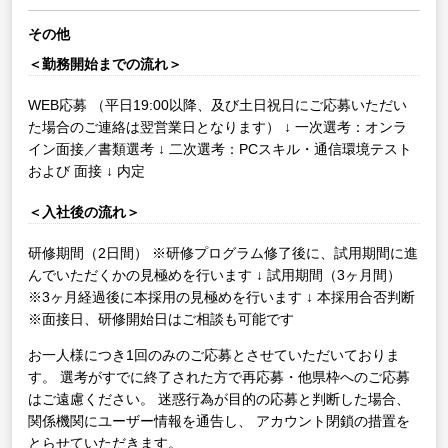
その他
＜勤務開始までの流れ＞
WEB応募
（平日19:00以降、及び土日祝日にご応募いただい
た場合のご連絡は翌営業日となります）
↓
一次選考：オンラ
イン面接／書類選考
↓
二次選考：PCスキル・通信環境テスト
および 面接
↓
内定
＜入社後の流れ＞
研修期間（2日間）
※研修プログラム修了後に、試用期間に進
んでいただくかの見極めを行います
↓
試用期間（3ヶ月間）
※3ヶ月経過後に本採用の見極めを行います
↓
本採用合否判断
※面接日、研修開始日はご相談も可能です
お一人様につき1回のみのご応募とさせていただいておりま
す。
選考がすでに終了された方で再応募・他県枠へのご応募
はご遠慮ください。
迷惑行為が目的の応募と判断した場合、
関係機関にユーザー情報を通告し、
アカウント閉鎖の措置を
とらせていただきます。