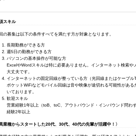
須スキル
回の募集は以下の条件すべてを満たす方が対象となります。
長期勤務ができる方
週5日の勤務ができる方
パソコンの基本操作が可能な方
ExcelやWordスキルは特に必要ありません。インターネット検索
大丈夫です。
インターネットの固定回線が整っている方（光回線またはケーブルT
ポケットWiFiなどモバイル回線は音や映像が途切れる可能性があ
いております。
歓迎スキル
営業経験1年以上（toB、toC、アウトバウンド・インバウンド問
経験2年以上
異業種からスタートした20代、30代、40代の先輩が活躍中！〉