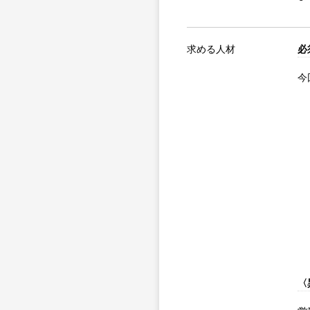
求める人材
必
今
〈