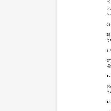
＜
※
ケ
09
朝
て
9:
架
場
12
お
さ
13