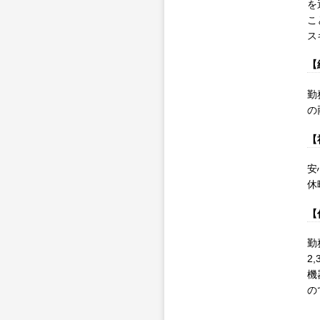
を
こ
ス
【
勤
の
【
安
休
【
勤
2
機
の