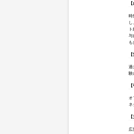
【
時
し
ト
与
も
【
過
験
【
オ
ネ
【
広