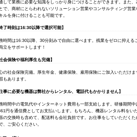
通して業務に必要な知識をしっかり身につけることができます。また、
とで、商材にとらわれないソリューション営業やコンサルティング営業
キルを身に付けることも可能です。
終了時刻は16:30以降で選択可能】
務時間は16:30以降、30分刻みで自由に選べます。残業をゼロに抑え
両立をサポートします！
社会保険や福利厚生も完備】
心の社会保険完備。厚生年金、健康保険、雇用保険にご加入いただけま
暇もあります。
仕事に必要な機器は弊社からレンタル、電話代もかかりません】
務時間中の電気代やインターネット費用も一部支給します。研修期間中は
,361円を通信費としてお支払いします。もちろん、機器レンタル料をい
器の交換時も含めて、配送料も会社負担です。お仕事をしていただくた
で、ご安心ください。