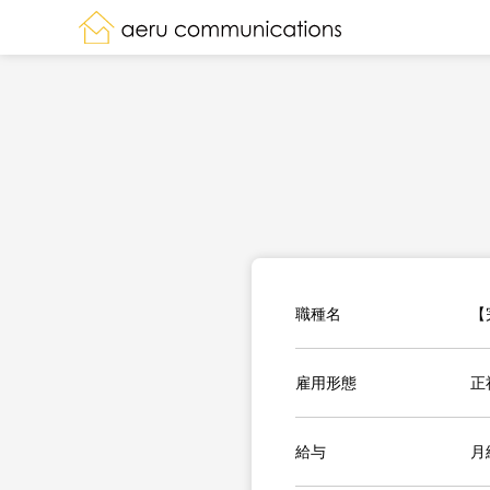
職種名
【
雇用形態
正
給与
月給