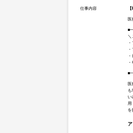
仕事内容
【
医
■
＼
・
・
・
・
■
医
も
い
用
を
ア