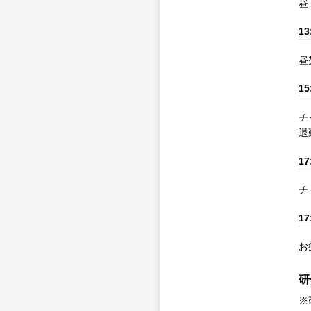
昼
13
昼
15
チ
退
17
チ
17
お
研
※