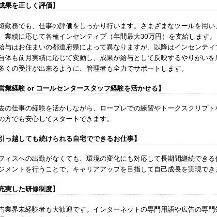
成果を正しく評価】
短勤務でも、仕事の評価をしっかり行います。さまざまなツールを用い
、業績に応じて各種インセンティブ（年間最大30万円）を支給します
給与はお住まいの都道府県によって異なりますが、以降はインセンティ
自体も前月実績に応じて変動し、成果が給与として反映するやりがいを
多くの受注が出来るように、管理者も全力でサポートします。
営業経験 or コールセンタースタッフ経験を活かせる】
去の仕事の経験を活かしながら、ロープレでの練習やトークスクリプト
の方でも安心してスタートできます。
引っ越しても続けられる自宅でできるお仕事】
フィスへの出勤がなくても、環境の変化にも対応して長期間継続できる
ジメントを行うことで、キャリアアップを目指して自己成長を実現でき
充実した研修制度】
告業界未経験者も大歓迎です。インターネットの専門用語や広告の専門