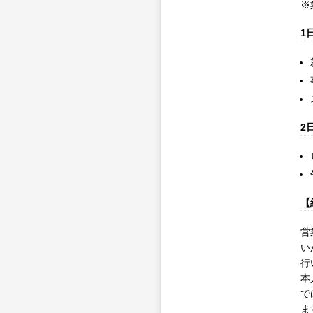
※
1
2
【
営
い
行
本
で
ま