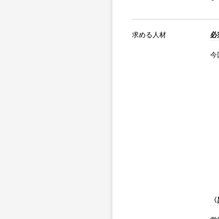
求める人材
必
今
〈