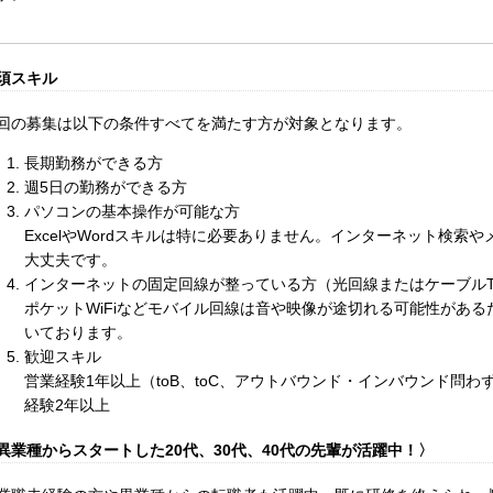
須スキル
回の募集は以下の条件すべてを満たす方が対象となります。
長期勤務ができる方
週5日の勤務ができる方
パソコンの基本操作が可能な方
ExcelやWordスキルは特に必要ありません。インターネット検索
大丈夫です。
インターネットの固定回線が整っている方（光回線またはケーブルT
ポケットWiFiなどモバイル回線は音や映像が途切れる可能性があ
いております。
歓迎スキル
営業経験1年以上（toB、toC、アウトバウンド・インバウンド問
経験2年以上
異業種からスタートした20代、30代、40代の先輩が活躍中！〉