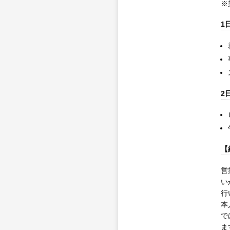
※
1
2
【
営
い
行
本
で
ま