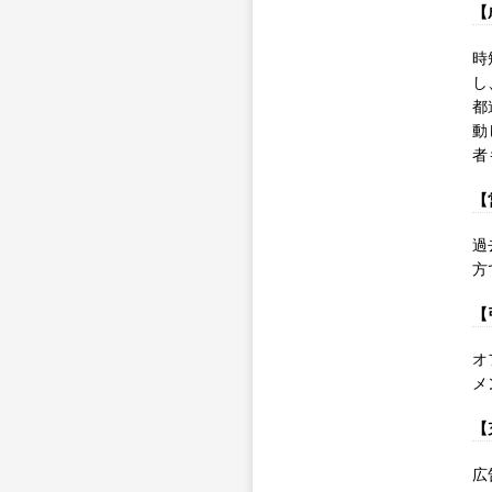
【
時
し
都
動
者
【
過
方
【
オ
メ
【
広