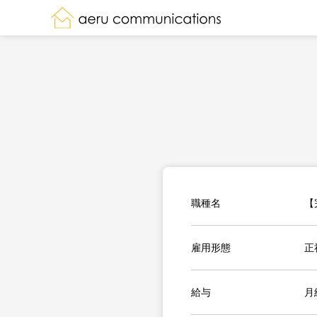
職種名
【
雇用形態
正
給与
月給