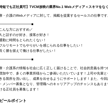
時短でも正社員可】TVCM放映の業界No.1 Webメディア＜スキマを
療・介護のWebメディアに対して、掲載を提案するセールスの仕事です
━━━━━━━━━━■
こんな方におすすめ／
人と話すのが好き、接客が好き！
通勤に時間をとられたくない！
フルリモートでもやりがいを感じられる仕事をしたい！
長く腰を据えて働ける仕事がしたい！
━━━━━━━━━━■
療・介護系の情報を社会に広く正しく届けることで、社会的意義を持つ
増加中で、多くの事業所様からご参画いただいています！上司や先輩と
きる箇所を洗い出し、成果を出せるようにサポートします！また、今回
・メンバー募集となり、管理職へのキャリアアップのチャンスもありま
ける正社員を募集します！
ピールポイント