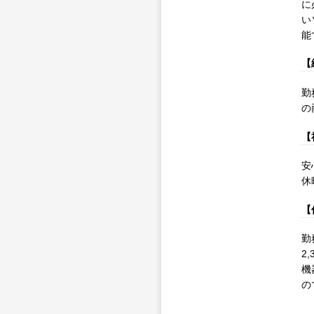
に
い
能
【
勤
の
【
安
休
【
勤
2
機
の