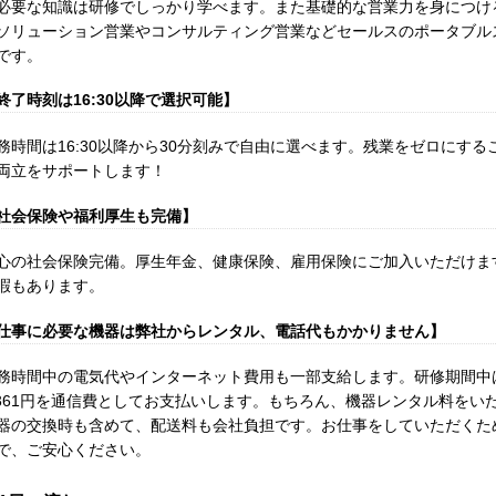
必要な知識は研修でしっかり学べます。また基礎的な営業力を身につけ
ソリューション営業やコンサルティング営業などセールスのポータブル
です。
終了時刻は16:30以降で選択可能】
務時間は16:30以降から30分刻みで自由に選べます。残業をゼロにす
両立をサポートします！
社会保険や福利厚生も完備】
心の社会保険完備。厚生年金、健康保険、雇用保険にご加入いただけま
暇もあります。
仕事に必要な機器は弊社からレンタル、電話代もかかりません】
務時間中の電気代やインターネット費用も一部支給します。研修期間中は
,361円を通信費としてお支払いします。もちろん、機器レンタル料をい
器の交換時も含めて、配送料も会社負担です。お仕事をしていただくた
で、ご安心ください。