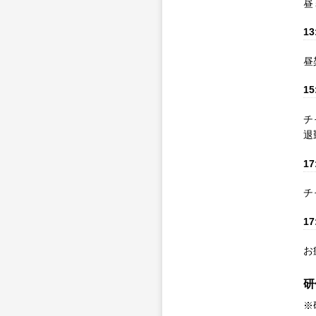
昼
13
昼
15
チ
退
17
チ
17
お
研
※