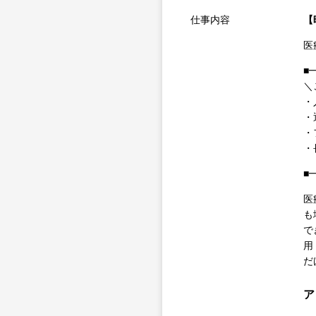
仕事内容
【
医
■
＼
・
・
・
・
■
医
も
で
用
だ
ア