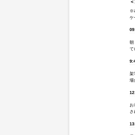
＜
※
ケ
09
朝
て
9:
架
場
12
お
さ
13