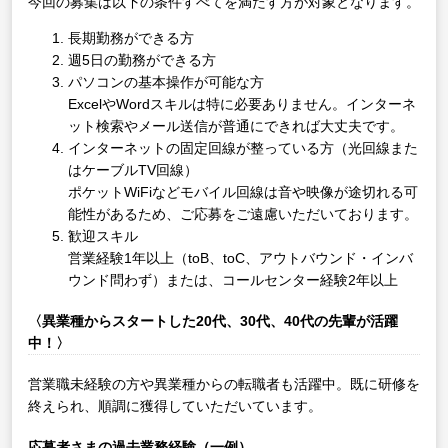
今回の募集は以下の条件すべてを満たす方が対象となります。
長期勤務ができる方
週5日の勤務ができる方
パソコンの基本操作が可能な方
ExcelやWordスキルは特に必要ありません。インターネ
ット検索やメール送信が普通にできれば大丈夫です。
インターネットの固定回線が整っている方（光回線また
はケーブルTV回線）
ポケットWiFiなどモバイル回線は音や映像が途切れる可
能性があるため、ご応募をご遠慮いただいております。
歓迎スキル
営業経験1年以上（toB、toC、アウトバウンド・インバ
ウンド問わず）または、コールセンター経験2年以上
〈異業種からスタートした20代、30代、40代の先輩が活躍
中！〉
営業職未経験の方や異業種からの転職者も活躍中。既に研修を
終えられ、順調に獲得していただいています。
応募者さまの過去業務経験（一例）