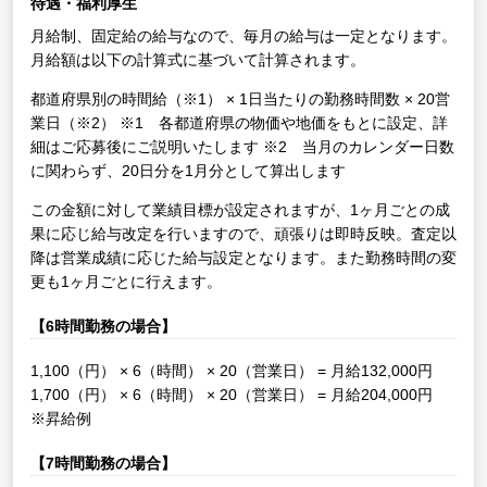
待遇・福利厚生
月給制、固定給の給与なので、毎月の給与は一定となります。
月給額は以下の計算式に基づいて計算されます。
都道府県別の時間給（※1） × 1日当たりの勤務時間数 × 20営
業日（※2）
※1 各都道府県の物価や地価をもとに設定、詳
細はご応募後にご説明いたします
※2 当月のカレンダー日数
に関わらず、20日分を1月分として算出します
この金額に対して業績目標が設定されますが、1ヶ月ごとの成
果に応じ給与改定を行いますので、頑張りは即時反映。査定以
降は営業成績に応じた給与設定となります。また勤務時間の変
更も1ヶ月ごとに行えます。
【6時間勤務の場合】
1,100（円） × 6（時間） × 20（営業日） = 月給132,000円
1,700（円） × 6（時間） × 20（営業日） = 月給204,000円
※昇給例
【7時間勤務の場合】