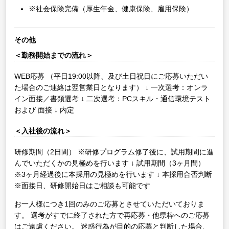
※社会保険完備（厚生年金、健康保険、雇用保険）
その他
＜勤務開始までの流れ＞
WEB応募
（平日19:00以降、及び土日祝日にご応募いただい
た場合のご連絡は翌営業日となります）
↓
一次選考：オンラ
イン面接／書類選考
↓
二次選考：PCスキル・通信環境テスト
および 面接
↓
内定
＜入社後の流れ＞
研修期間（2日間）
※研修プログラム修了後に、試用期間に進
んでいただくかの見極めを行います
↓
試用期間（3ヶ月間）
※3ヶ月経過後に本採用の見極めを行います
↓
本採用合否判断
※面接日、研修開始日はご相談も可能です
お一人様につき1回のみのご応募とさせていただいておりま
す。
選考がすでに終了された方で再応募・他県枠へのご応募
はご遠慮ください。
迷惑行為が目的の応募と判断した場合、