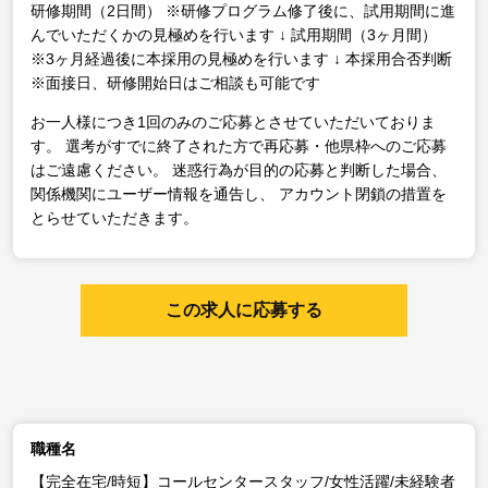
研修期間（2日間）
※研修プログラム修了後に、試用期間に進
んでいただくかの見極めを行います
↓
試用期間（3ヶ月間）
※3ヶ月経過後に本採用の見極めを行います
↓
本採用合否判断
※面接日、研修開始日はご相談も可能です
お一人様につき1回のみのご応募とさせていただいておりま
す。
選考がすでに終了された方で再応募・他県枠へのご応募
はご遠慮ください。
迷惑行為が目的の応募と判断した場合、
関係機関にユーザー情報を通告し、
アカウント閉鎖の措置を
とらせていただきます。
この求人に応募する
職種名
【完全在宅/時短】コールセンタースタッフ/女性活躍/未経験者