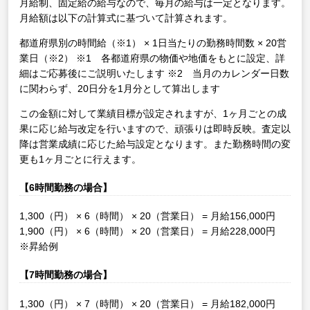
月給制、固定給の給与なので、毎月の給与は一定となります。
月給額は以下の計算式に基づいて計算されます。
都道府県別の時間給（※1） × 1日当たりの勤務時間数 × 20営
業日（※2）
※1 各都道府県の物価や地価をもとに設定、詳
細はご応募後にご説明いたします
※2 当月のカレンダー日数
に関わらず、20日分を1月分として算出します
この金額に対して業績目標が設定されますが、1ヶ月ごとの成
果に応じ給与改定を行いますので、頑張りは即時反映。査定以
降は営業成績に応じた給与設定となります。また勤務時間の変
更も1ヶ月ごとに行えます。
【6時間勤務の場合】
1,300（円） × 6（時間） × 20（営業日） = 月給156,000円
1,900（円） × 6（時間） × 20（営業日） = 月給228,000円
※昇給例
【7時間勤務の場合】
1,300（円） × 7（時間） × 20（営業日） = 月給182,000円