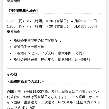
※昇給例
【7時間勤務の場合】
1,300（円） × 7（時間） × 20（営業日） = 月給182,000円
1,900（円） × 7（時間） × 20（営業日） = 月給266,000円
※昇給例
※研修中期間中の給与変動なし
※通信手当一部支給
※各種インセンティブ支給（最大年間30万円）
※社会保険完備（厚生年金、健康保険、雇用保険）
その他
＜勤務開始までの流れ＞
WEB応募
（平日19:00以降、及び土日祝日にご応募いただい
た場合のご連絡は翌営業日となります）
↓
一次選考：オンラ
イン面接／書類選考
↓
二次選考：PCスキル・通信環境テスト
および 面接
↓
内定