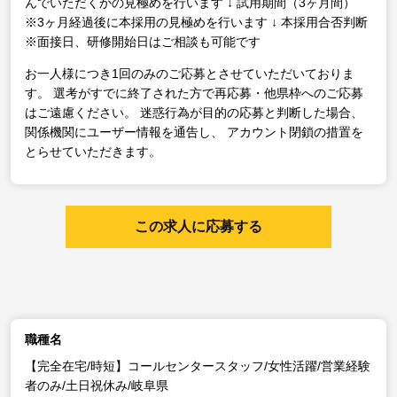
んでいただくかの見極めを行います
↓
試用期間（3ヶ月間）
※3ヶ月経過後に本採用の見極めを行います
↓
本採用合否判断
※面接日、研修開始日はご相談も可能です
お一人様につき1回のみのご応募とさせていただいておりま
す。
選考がすでに終了された方で再応募・他県枠へのご応募
はご遠慮ください。
迷惑行為が目的の応募と判断した場合、
関係機関にユーザー情報を通告し、
アカウント閉鎖の措置を
とらせていただきます。
この求人に応募する
職種名
【完全在宅/時短】コールセンタースタッフ/女性活躍/営業経験
者のみ/土日祝休み/岐阜県