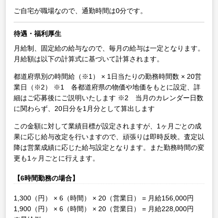
ご自宅が職場なので、通勤時間は0分です。
待遇・福利厚生
月給制、固定給の給与なので、毎月の給与は一定となります。
月給額は以下の計算式に基づいて計算されます。
都道府県別の時間給（※1） × 1日当たりの勤務時間数 × 20営
業日（※2）
※1 各都道府県の物価や地価をもとに設定、詳
細はご応募後にご説明いたします
※2 当月のカレンダー日数
に関わらず、20日分を1月分として算出します
この金額に対して業績目標が設定されますが、1ヶ月ごとの成
果に応じ給与改定を行いますので、頑張りは即時反映。査定以
降は営業成績に応じた給与設定となります。また勤務時間の変
更も1ヶ月ごとに行えます。
【6時間勤務の場合】
1,300（円） × 6（時間） × 20（営業日） = 月給156,000円
1,900（円） × 6（時間） × 20（営業日） = 月給228,000円