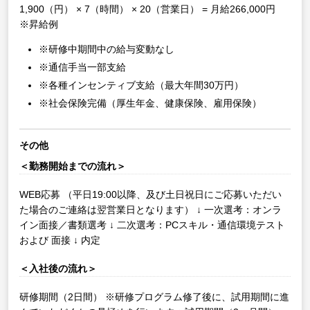
1,900（円） × 7（時間） × 20（営業日） = 月給266,000円
※昇給例
※研修中期間中の給与変動なし
※通信手当一部支給
※各種インセンティブ支給（最大年間30万円）
※社会保険完備（厚生年金、健康保険、雇用保険）
その他
＜勤務開始までの流れ＞
WEB応募
（平日19:00以降、及び土日祝日にご応募いただい
た場合のご連絡は翌営業日となります）
↓
一次選考：オンラ
イン面接／書類選考
↓
二次選考：PCスキル・通信環境テスト
および 面接
↓
内定
＜入社後の流れ＞
研修期間（2日間）
※研修プログラム修了後に、試用期間に進