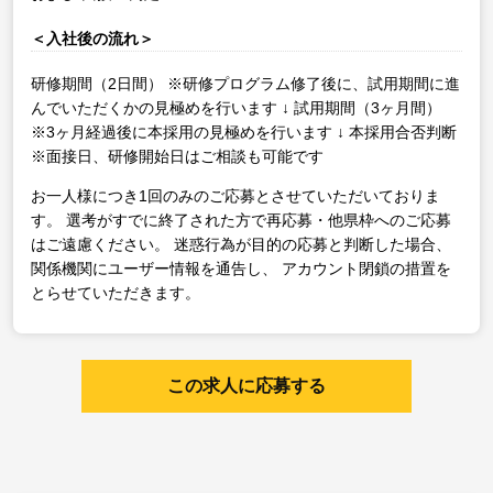
＜入社後の流れ＞
研修期間（2日間）
※研修プログラム修了後に、試用期間に進
んでいただくかの見極めを行います
↓
試用期間（3ヶ月間）
※3ヶ月経過後に本採用の見極めを行います
↓
本採用合否判断
※面接日、研修開始日はご相談も可能です
お一人様につき1回のみのご応募とさせていただいておりま
す。
選考がすでに終了された方で再応募・他県枠へのご応募
はご遠慮ください。
迷惑行為が目的の応募と判断した場合、
関係機関にユーザー情報を通告し、
アカウント閉鎖の措置を
とらせていただきます。
この求人に応募する