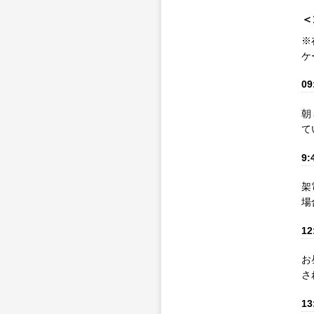
＜
※
ケ
09
朝
て
9:
架
場
12
お
さ
13