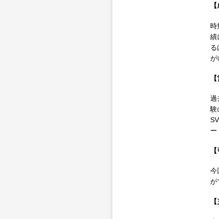
【
時
績
る
が
【
過
験
S
ー
【
今
が
【