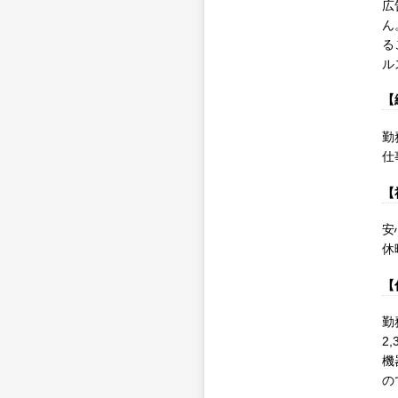
広
ん
る
ル
【
勤
仕
【
安
休
【
勤
2
機
の