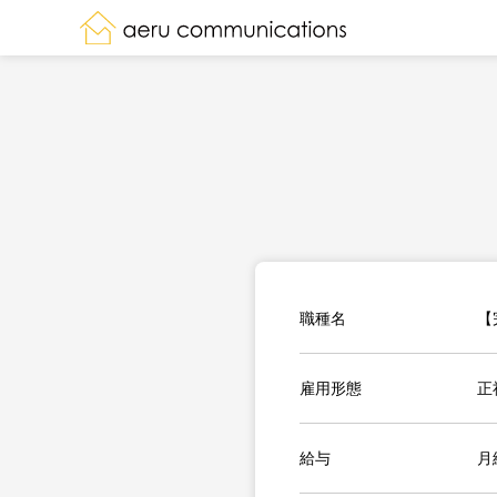
職種名
【
雇用形態
正
給与
月給