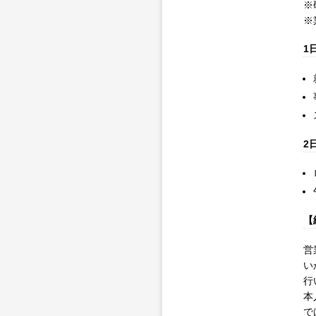
※
※
1
2
【
営
い
行
本
で