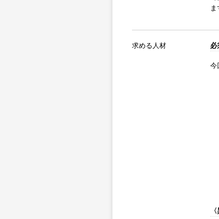
ま
求める人材
必
今
〈