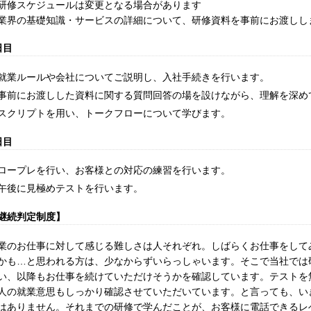
研修スケジュールは変更となる場合があります
業界の基礎知識・サービスの詳細について、研修資料を事前にお渡しし
日目
就業ルールや会社についてご説明し、入社手続きを行います。
事前にお渡しした資料に関する質問回答の場を設けながら、理解を深め
スクリプトを用い、トークフローについて学びます。
日目
ロープレを行い、お客様との対応の練習を行います。
午後に見極めテストを行います。
継続判定制度】
業のお仕事に対して感じる難しさは人それぞれ。しばらくお仕事をして
かも…と思われる方は、少なからずいらっしゃいます。そこで当社では
い、以降もお仕事を続けていただけそうかを確認しています。テストを
人の就業意思もしっかり確認させていただいています。と言っても、い
はありません。それまでの研修で学んだことが、お客様に電話できるレ