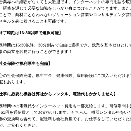
告業界への経験がなくても大歓迎です。インターネットの専門用語や広
。研修を通じて必要な知識をしっかり身につけることができます。また
ことで、商材にとらわれないソリューション営業やコンサルティング営
スキルを身に着けることも可能です。
終了時刻は16:30以降で選択可能】
務時間は16:30以降、30分刻みで自由に選択でき、残業を基本ゼロと
事の両立を容易に行うことができます！
社会保険や福利厚生も完備】
心の社会保険完備。厚生年金、健康保険、雇用保険にご加入いただけま
暇もあります。
仕事に必要な機器は弊社からレンタル、電話代もかかりません】
務時間中の電気代やインターネット費用も一部支給します。研修期間中は
,361円を通信費としてお支払いします。もちろん、機器レンタル料をい
器の交換時も含めて、配送料も会社負担です。お仕事をしていただくた
で、ご安心ください。