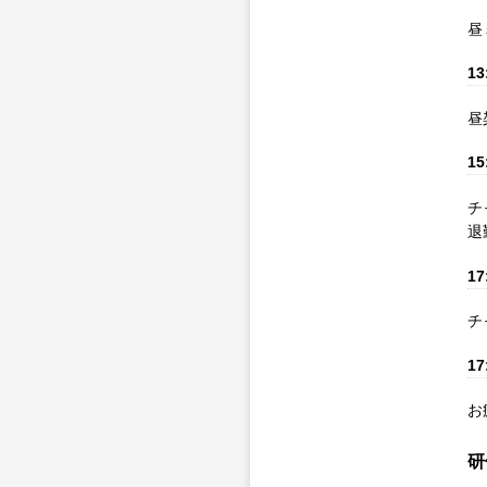
昼
13
昼
15
チ
退
17
チ
17
お
研