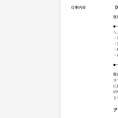
仕事内容
【
医
■
＼
・
・
・
・
■
医
ス
に
の
と
ア