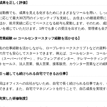
成果を正しく評価】
短勤務でも、成果を見える化するためにさまざまなツールを用い、しっ
に応じて最大30万円のインセンティブを支給し、お住まいの都道府県
ほか、前月実績に応じてベースとなる給与も変動します。そのため、成
いを感じていただけます。1件でも多くの受注を出すため、管理者も全
営業経験 or コールセンタースタッフ経験を活かせる】
去の仕事経験を活かしながら、ロープレやトークスクリプトなどの資料
の方でも安心してスタートできます。例えば、コールセンター、コール
V（スーパーバイザー）、テレフォンアポインター、テレマーケティン
トセールス、法人営業、個人営業、接客販売、カウンター営業などの経
引っ越しても続けられる自宅でできるお仕事】
回はオフィスへの出社がないため、自宅で長く続けられる仕事であり、
できます。また、自宅でマネジメントを行うことで、自己成長を実現す
充実した研修制度】