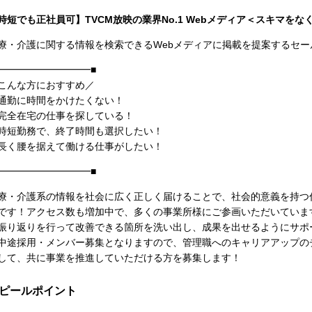
時短でも正社員可】TVCM放映の業界No.1 Webメディア＜スキマを
療・介護に関する情報を検索できるWebメディアに掲載を提案するセー
━━━━━━━━━━■
こんな方におすすめ／
通勤に時間をかけたくない！
完全在宅の仕事を探している！
時短勤務で、終了時間も選択したい！
長く腰を据えて働ける仕事がしたい！
━━━━━━━━━━■
療・介護系の情報を社会に広く正しく届けることで、社会的意義を持つ
です！アクセス数も増加中で、多くの事業所様にご参画いただいていま
振り返りを行って改善できる箇所を洗い出し、成果を出せるようにサポ
中途採用・メンバー募集となりますので、管理職へのキャリアアップの
して、共に事業を推進していただける方を募集します！
ピールポイント