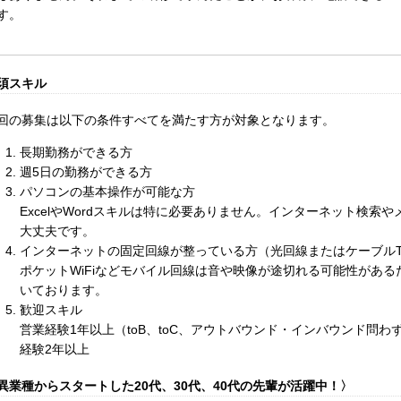
す。
須スキル
回の募集は以下の条件すべてを満たす方が対象となります。
長期勤務ができる方
週5日の勤務ができる方
パソコンの基本操作が可能な方
ExcelやWordスキルは特に必要ありません。インターネット検索
大丈夫です。
インターネットの固定回線が整っている方（光回線またはケーブルT
ポケットWiFiなどモバイル回線は音や映像が途切れる可能性があ
いております。
歓迎スキル
営業経験1年以上（toB、toC、アウトバウンド・インバウンド問
経験2年以上
異業種からスタートした20代、30代、40代の先輩が活躍中！〉