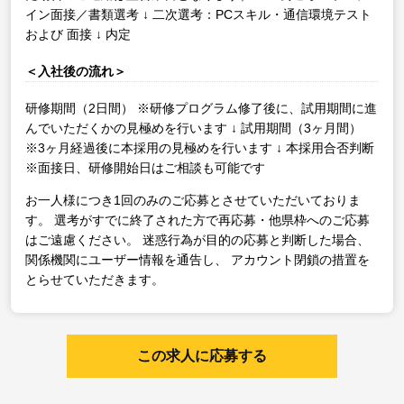
イン面接／書類選考
↓
二次選考：PCスキル・通信環境テスト
および 面接
↓
内定
＜入社後の流れ＞
研修期間（2日間）
※研修プログラム修了後に、試用期間に進
んでいただくかの見極めを行います
↓
試用期間（3ヶ月間）
※3ヶ月経過後に本採用の見極めを行います
↓
本採用合否判断
※面接日、研修開始日はご相談も可能です
お一人様につき1回のみのご応募とさせていただいておりま
す。
選考がすでに終了された方で再応募・他県枠へのご応募
はご遠慮ください。
迷惑行為が目的の応募と判断した場合、
関係機関にユーザー情報を通告し、
アカウント閉鎖の措置を
とらせていただきます。
この求人に応募する