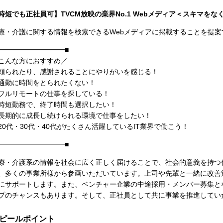
時短でも正社員可】TVCM放映の業界No.1 Webメディア＜スキマを
療・介護に関する情報を検索できるWebメディアに掲載することを提
━━━━━━━━━━■
こんな方におすすめ／
頼られたり、感謝されることにやりがいを感じる！
通勤に時間をとられたくない！
フルリモートの仕事を探している！
時短勤務で、終了時間も選択したい！
長期的に成長し続けられる環境で仕事をしたい！
20代・30代・40代がたくさん活躍しているIT業界で働こう！
━━━━━━━━━━■
療・介護系の情報を社会に広く正しく届けることで、社会的意義を持つ
、多くの事業所様から参画いただいています。上司や先輩と一緒に改善
にサポートします。また、ベンチャー企業の中途採用・メンバー募集と
プのチャンスもあります。そして、正社員として共に事業を推進してい
ピールポイント