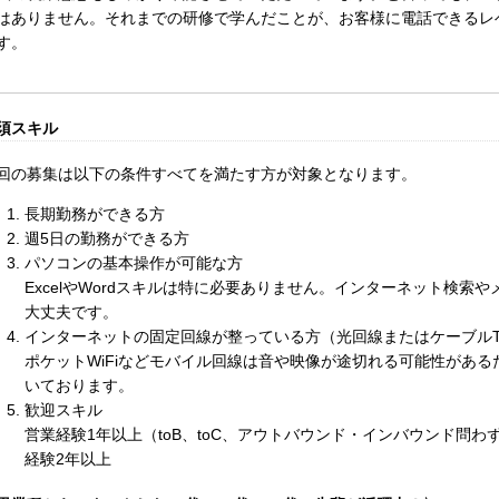
はありません。それまでの研修で学んだことが、お客様に電話できるレ
す。
須スキル
回の募集は以下の条件すべてを満たす方が対象となります。
長期勤務ができる方
週5日の勤務ができる方
パソコンの基本操作が可能な方
ExcelやWordスキルは特に必要ありません。インターネット検索
大丈夫です。
インターネットの固定回線が整っている方（光回線またはケーブルT
ポケットWiFiなどモバイル回線は音や映像が途切れる可能性があ
いております。
歓迎スキル
営業経験1年以上（toB、toC、アウトバウンド・インバウンド問
経験2年以上