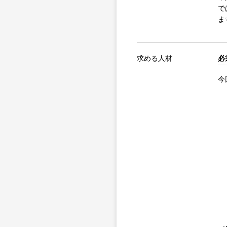
で
ま
求める人材
必
今