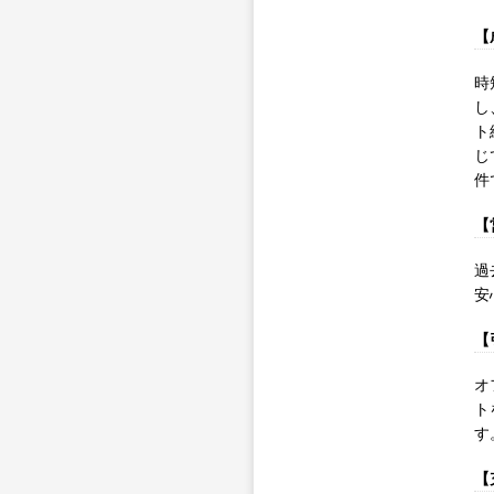
【
時
し
ト
じ
件
【
過
安
【
オ
ト
す
【