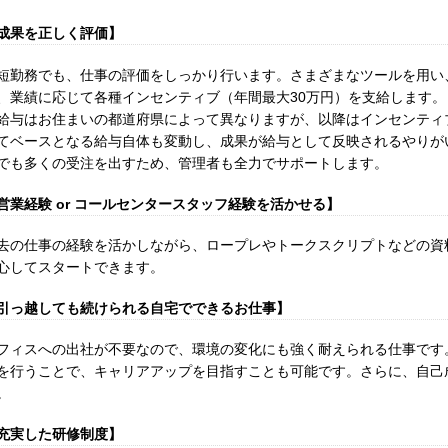
成果を正しく評価】
短勤務でも、仕事の評価をしっかり行います。さまざまなツールを用い
、業績に応じて各種インセンティブ（年間最大30万円）を支給します
給与はお住まいの都道府県によって異なりますが、以降はインセンティ
てベースとなる給与自体も変動し、成果が給与として反映されるやりが
でも多くの受注を出すため、管理者も全力でサポートします。
営業経験 or コールセンタースタッフ経験を活かせる】
去の仕事の経験を活かしながら、ロープレやトークスクリプトなどの資
心してスタートできます。
引っ越しても続けられる自宅でできるお仕事】
フィスへの出社が不要なので、環境の変化にも強く耐えられる仕事です
を行うことで、キャリアアップを目指すことも可能です。さらに、自己
。
充実した研修制度】