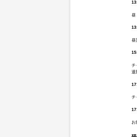
13
昼
13
昼
15
チ
退
17
チ
17
お
研