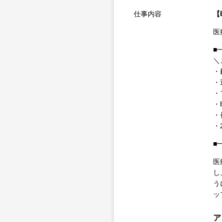
仕事内容
【
医
■
＼
・
・
・
・
・
・
■
医
し
う
ッ
ア