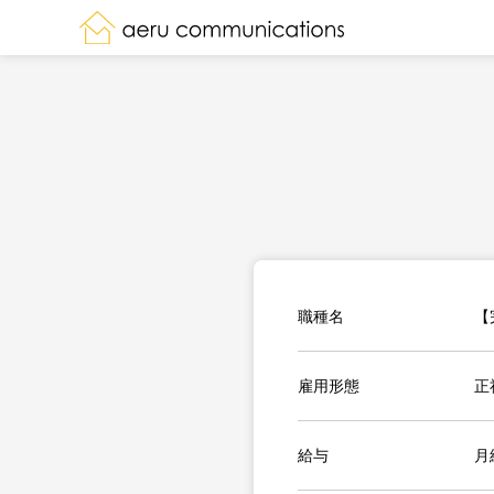
職種名
【
雇用形態
正
給与
月給