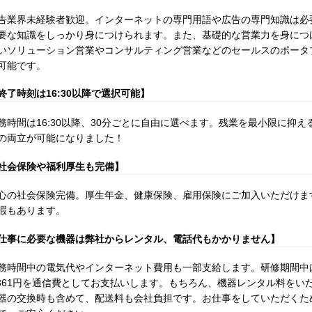
告業界未経験者歓迎。インターネットの専門用語や広告の専門知識は必
要な知識をしっかり身につけられます。また、基礎的な営業力を身につ
いソリューション営業やコンサルティング営業などのセールスのポータ
可能です。
終了時刻は16:30以降で選択可能】
務時間は16:30以降、30分ごとに自由に選べます。残業を最小限に抑
の両立が可能になりました！
社会保険や福利厚生も完備】
心の社会保険完備。厚生年金、健康保険、雇用保険にご加入いただけま
暇もあります。
仕事に必要な機器は弊社からレンタル、電話代もかかりません】
務時間中の電気代やインターネット費用も一部支給します。研修期間中は
,361円を通信費としてお支払いします。もちろん、機器レンタル料をい
器の交換時も含めて、配送料も会社負担です。お仕事をしていただくた