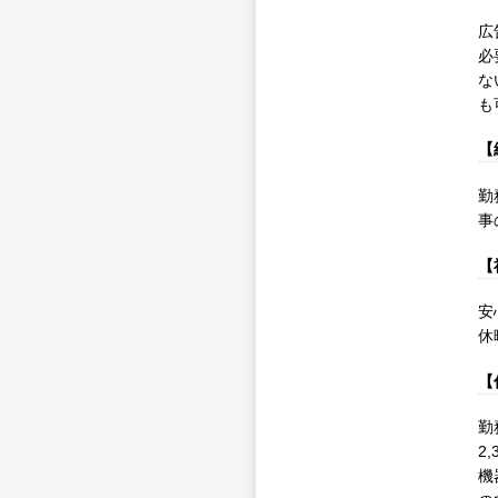
広
必
な
も
【
勤
事
【
安
休
【
勤
2
機