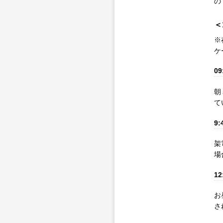
の
＜
※
ケ
09
朝
て
9:
架
場
12
お
さ