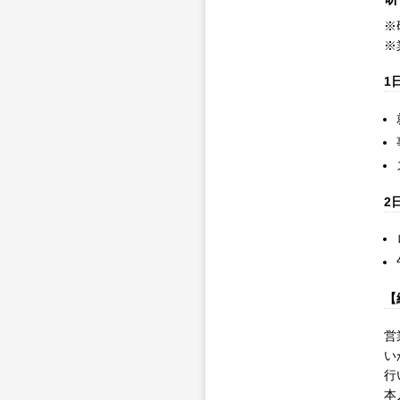
※
※
1
2
【
営
い
行
本