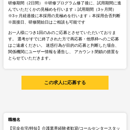
研修期間（2日間）
※研修プログラム修了後に、試用期間に進
んでいただくかの見極めを行います
↓
試用期間（3ヶ月間）
※3ヶ月経過後に本採用の見極めを行います
↓
本採用合否判断
※面接日、研修開始日はご相談も可能です
お一人様につき1回のみのご応募とさせていただいておりま
す。
選考がすでに終了された方で再応募・他県枠へのご応募
はご遠慮ください。
迷惑行為が目的の応募と判断した場合、
関係機関にユーザー情報を通告し、
アカウント閉鎖の措置を
とらせていただきます。
この求人に応募する
職種名
【完全在宅/時短】介護業界経験者歓迎/コールセンタースタッ