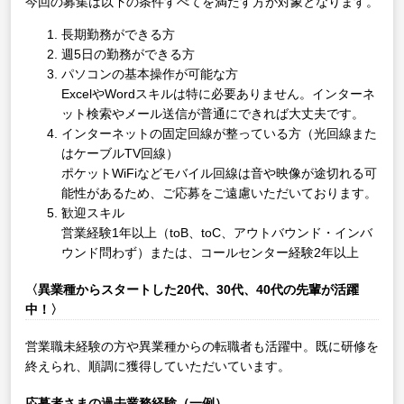
今回の募集は以下の条件すべてを満たす方が対象となります。
長期勤務ができる方
週5日の勤務ができる方
パソコンの基本操作が可能な方
ExcelやWordスキルは特に必要ありません。インターネ
ット検索やメール送信が普通にできれば大丈夫です。
インターネットの固定回線が整っている方（光回線また
はケーブルTV回線）
ポケットWiFiなどモバイル回線は音や映像が途切れる可
能性があるため、ご応募をご遠慮いただいております。
歓迎スキル
営業経験1年以上（toB、toC、アウトバウンド・インバ
ウンド問わず）または、コールセンター経験2年以上
〈異業種からスタートした20代、30代、40代の先輩が活躍
中！〉
営業職未経験の方や異業種からの転職者も活躍中。既に研修を
終えられ、順調に獲得していただいています。
応募者さまの過去業務経験（一例）