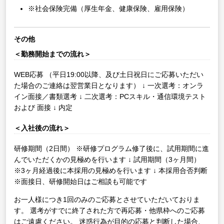
※社会保険完備（厚生年金、健康保険、雇用保険）
その他
＜勤務開始までの流れ＞
WEB応募
（平日19:00以降、及び土日祝日にご応募いただい
た場合のご連絡は翌営業日となります）
↓
一次選考：オンラ
イン面接／書類選考
↓
二次選考：PCスキル・通信環境テスト
および 面接
↓
内定
＜入社後の流れ＞
研修期間（2日間）
※研修プログラム修了後に、試用期間に進
んでいただくかの見極めを行います
↓
試用期間（3ヶ月間）
※3ヶ月経過後に本採用の見極めを行います
↓
本採用合否判断
※面接日、研修開始日はご相談も可能です
お一人様につき1回のみのご応募とさせていただいておりま
す。
選考がすでに終了された方で再応募・他県枠へのご応募
はご遠慮ください。
迷惑行為が目的の応募と判断した場合、