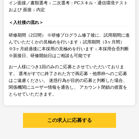
イン面接／書類選考
↓
二次選考：PCスキル・通信環境テスト
および 面接
↓
内定
＜入社後の流れ＞
研修期間（2日間）
※研修プログラム修了後に、試用期間に進
んでいただくかの見極めを行います
↓
試用期間（3ヶ月間）
※3ヶ月経過後に本採用の見極めを行います
↓
本採用合否判断
※面接日、研修開始日はご相談も可能です
お一人様につき1回のみのご応募とさせていただいておりま
す。
選考がすでに終了された方で再応募・他県枠へのご応募
はご遠慮ください。
迷惑行為が目的の応募と判断した場合、
関係機関にユーザー情報を通告し、
アカウント閉鎖の措置を
とらせていただきます。
この求人に応募する