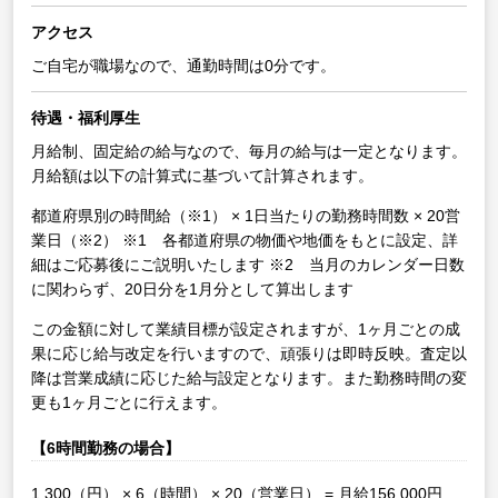
アクセス
ご自宅が職場なので、通勤時間は0分です。
待遇・福利厚生
月給制、固定給の給与なので、毎月の給与は一定となります。
月給額は以下の計算式に基づいて計算されます。
都道府県別の時間給（※1） × 1日当たりの勤務時間数 × 20営
業日（※2）
※1 各都道府県の物価や地価をもとに設定、詳
細はご応募後にご説明いたします
※2 当月のカレンダー日数
に関わらず、20日分を1月分として算出します
この金額に対して業績目標が設定されますが、1ヶ月ごとの成
果に応じ給与改定を行いますので、頑張りは即時反映。査定以
降は営業成績に応じた給与設定となります。また勤務時間の変
更も1ヶ月ごとに行えます。
【6時間勤務の場合】
1,300（円） × 6（時間） × 20（営業日） = 月給156,000円