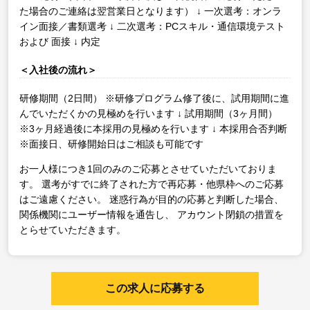
た場合のご連絡は翌営業日となります）
↓
一次選考：オンラ
イン面接／書類選考
↓
二次選考：PCスキル・通信環境テスト
および 面接
↓
内定
＜入社後の流れ＞
研修期間（2日間）
※研修プログラム修了後に、試用期間に進
んでいただくかの見極めを行います
↓
試用期間（3ヶ月間）
※3ヶ月経過後に本採用の見極めを行います
↓
本採用合否判断
※面接日、研修開始日はご相談も可能です
お一人様につき1回のみのご応募とさせていただいておりま
す。
選考がすでに終了された方で再応募・他県枠へのご応募
はご遠慮ください。
迷惑行為が目的の応募と判断した場合、
関係機関にユーザー情報を通告し、
アカウント閉鎖の措置を
とらせていただきます。
この求人に応募する