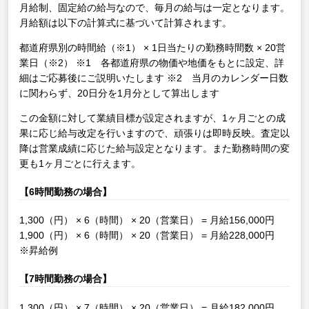
月給制、固定給の給与なので、毎月の給与は一定となります。
月給額は以下の計算式に基づいて計算されます。
都道府県別の時間給（※1） × 1日当たりの勤務時間数 × 20営
業日（※2）
※1 各都道府県の物価や地価をもとに設定、詳
細はご応募後にご説明いたします
※2 当月のカレンダー日数
に関わらず、20日分を1月分として算出します
この金額に対して業績目標が設定されますが、1ヶ月ごとの成
果に応じ給与改定を行いますので、頑張りは即時反映。査定以
降は営業成績に応じた給与設定となります。また勤務時間の変
更も1ヶ月ごとに行えます。
【6時間勤務の場合】
1,300（円） × 6（時間） × 20（営業日） = 月給156,000円
1,900（円） × 6（時間） × 20（営業日） = 月給228,000円
※昇給例
【7時間勤務の場合】
1,300（円） × 7（時間） × 20（営業日） = 月給182,000円