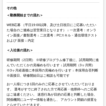
その他
＜勤務開始までの流れ＞
WEB応募
（平日19:00以降、及び土日祝日にご応募いただい
た場合のご連絡は翌営業日となります）
↓
一次選考：オンラ
イン面接／書類選考
↓
二次選考：PCスキル・通信環境テスト
および 面接
↓
内定
＜入社後の流れ＞
研修期間（2日間）
※研修プログラム修了後に、試用期間に進
んでいただくかの見極めを行います
↓
試用期間（3ヶ月間）
※3ヶ月経過後に本採用の見極めを行います
↓
本採用合否判断
※面接日、研修開始日はご相談も可能です
お一人様につき1回のみのご応募とさせていただいておりま
す。
選考がすでに終了された方で再応募・他県枠へのご応募
はご遠慮ください。
迷惑行為が目的の応募と判断した場合、
関係機関にユーザー情報を通告し、
アカウント閉鎖の措置を
とらせていただきます。