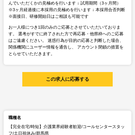
んでいただくかの見極めを行います
↓
試用期間（3ヶ月間）
※3ヶ月経過後に本採用の見極めを行います
↓
本採用合否判断
※面接日、研修開始日はご相談も可能です
お一人様につき1回のみのご応募とさせていただいておりま
す。
選考がすでに終了された方で再応募・他県枠へのご応募
はご遠慮ください。
迷惑行為が目的の応募と判断した場合、
関係機関にユーザー情報を通告し、
アカウント閉鎖の措置を
とらせていただきます。
この求人に応募する
職種名
【完全在宅/時短】介護業界経験者歓迎/コールセンタースタッ
フ/土日祝休み/群馬県