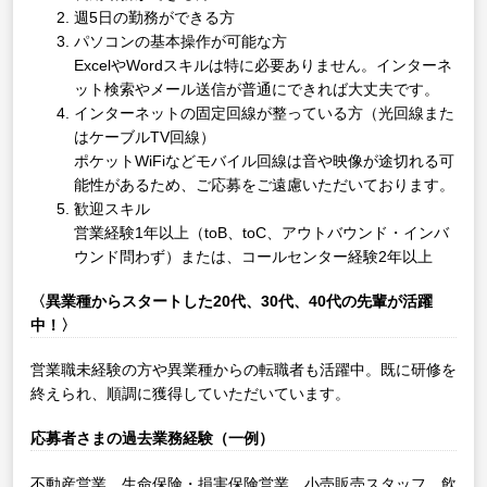
週5日の勤務ができる方
パソコンの基本操作が可能な方
ExcelやWordスキルは特に必要ありません。インターネ
ット検索やメール送信が普通にできれば大丈夫です。
インターネットの固定回線が整っている方（光回線また
はケーブルTV回線）
ポケットWiFiなどモバイル回線は音や映像が途切れる可
能性があるため、ご応募をご遠慮いただいております。
歓迎スキル
営業経験1年以上（toB、toC、アウトバウンド・インバ
ウンド問わず）または、コールセンター経験2年以上
〈異業種からスタートした20代、30代、40代の先輩が活躍
中！〉
営業職未経験の方や異業種からの転職者も活躍中。既に研修を
終えられ、順調に獲得していただいています。
応募者さまの過去業務経験（一例）
不動産営業、生命保険・損害保険営業、小売販売スタッフ、飲