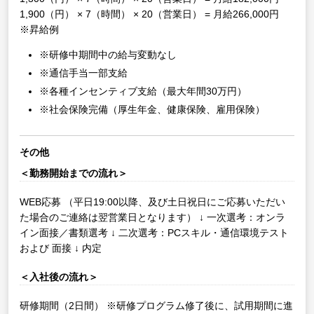
1,900（円） × 7（時間） × 20（営業日） = 月給266,000円
※昇給例
※研修中期間中の給与変動なし
※通信手当一部支給
※各種インセンティブ支給（最大年間30万円）
※社会保険完備（厚生年金、健康保険、雇用保険）
その他
＜勤務開始までの流れ＞
WEB応募
（平日19:00以降、及び土日祝日にご応募いただい
た場合のご連絡は翌営業日となります）
↓
一次選考：オンラ
イン面接／書類選考
↓
二次選考：PCスキル・通信環境テスト
および 面接
↓
内定
＜入社後の流れ＞
研修期間（2日間）
※研修プログラム修了後に、試用期間に進