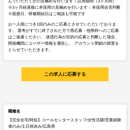
んでいただくかの見極めを行います
↓
試用期間（3ヶ月間）
※3ヶ月経過後に本採用の見極めを行います
↓
本採用合否判断
※面接日、研修開始日はご相談も可能です
お一人様につき1回のみのご応募とさせていただいておりま
す。
選考がすでに終了された方で再応募・他県枠へのご応募
はご遠慮ください。
迷惑行為が目的の応募と判断した場合、
関係機関にユーザー情報を通告し、
アカウント閉鎖の措置を
とらせていただきます。
この求人に応募する
職種名
【完全在宅/時短】コールセンタースタッフ/女性活躍/営業経験
者のみ/土日祝休み/広島県