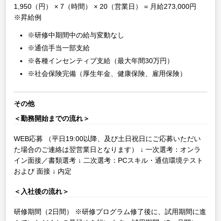
1,950（円） × 7（時間） × 20（営業日） = 月給273,000円
※昇給例
※研修中期間中の給与変動なし
※通信手当一部支給
※各種インセンティブ支給（最大年間30万円）
※社会保険完備（厚生年金、健康保険、雇用保険）
その他
＜勤務開始までの流れ＞
WEB応募
（平日19:00以降、及び土日祝日にご応募いただい
た場合のご連絡は翌営業日となります）
↓
一次選考：オンラ
イン面接／書類選考
↓
二次選考：PCスキル・通信環境テスト
および 面接
↓
内定
＜入社後の流れ＞
研修期間（2日間）
※研修プログラム修了後に、試用期間に進