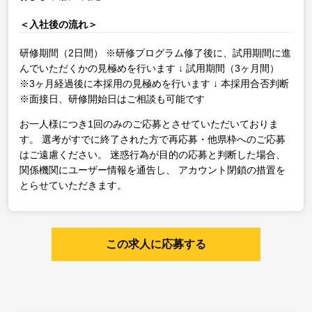
＜入社後の流れ＞
研修期間（2日間）
※研修プログラム修了後に、試用期間に進
んでいただくかの見極めを行います
↓
試用期間（3ヶ月間）
※3ヶ月経過後に本採用の見極めを行います
↓
本採用合否判断
※面接日、研修開始日はご相談も可能です
お一人様につき1回のみのご応募とさせていただいておりま
す。
選考がすでに終了された方で再応募・他県枠へのご応募
はご遠慮ください。
迷惑行為が目的の応募と判断した場合、
関係機関にユーザー情報を通告し、
アカウント閉鎖の措置を
とらせていただきます。
この求人に応募する