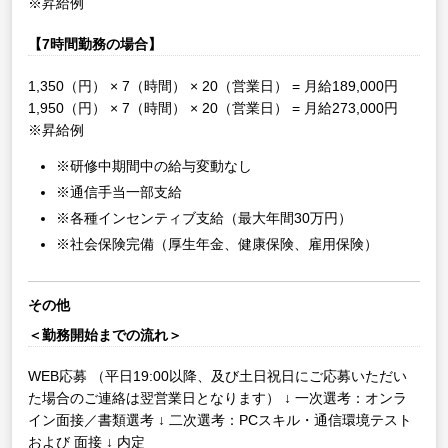
※昇給例
【7時間勤務の場合】
1,350（円） × 7（時間） × 20（営業日） = 月給189,000円
1,950（円） × 7（時間） × 20（営業日） = 月給273,000円
※昇給例
※研修中期間中の給与変動なし
※通信手当一部支給
※各種インセンティブ支給（最大年間30万円）
※社会保険完備（厚生年金、健康保険、雇用保険）
その他
＜勤務開始までの流れ＞
WEB応募
（平日19:00以降、及び土日祝日にご応募いただい
た場合のご連絡は翌営業日となります）
↓
一次選考：オンラ
イン面接／書類選考
↓
二次選考：PCスキル・通信環境テスト
および 面接
↓
内定