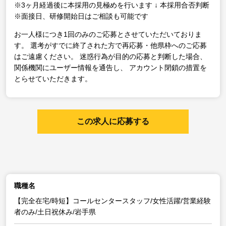
※3ヶ月経過後に本採用の見極めを行います
↓
本採用合否判断
※面接日、研修開始日はご相談も可能です
お一人様につき1回のみのご応募とさせていただいておりま
す。
選考がすでに終了された方で再応募・他県枠へのご応募
はご遠慮ください。
迷惑行為が目的の応募と判断した場合、
関係機関にユーザー情報を通告し、
アカウント閉鎖の措置を
とらせていただきます。
この求人に応募する
職種名
【完全在宅/時短】コールセンタースタッフ/女性活躍/営業経験
者のみ/土日祝休み/岩手県