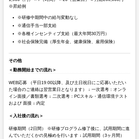
※昇給例
※研修中期間中の給与変動なし
※通信手当一部支給
※各種インセンティブ支給（最大年間30万円）
※社会保険完備（厚生年金、健康保険、雇用保険）
その他
＜勤務開始までの流れ＞
WEB応募
（平日19:00以降、及び土日祝日にご応募いただい
た場合のご連絡は翌営業日となります）
↓
一次選考：オンラ
イン面接／書類選考
↓
二次選考：PCスキル・通信環境テスト
および 面接
↓
内定
＜入社後の流れ＞
研修期間（2日間）
※研修プログラム修了後に、試用期間に進
んでいただくかの見極めを行います
↓
試用期間（3ヶ月間）