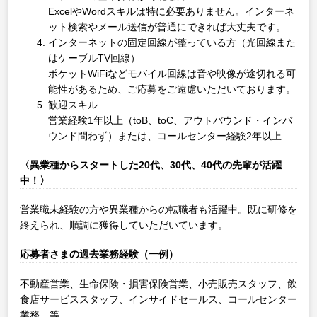
ExcelやWordスキルは特に必要ありません。インターネ
ット検索やメール送信が普通にできれば大丈夫です。
インターネットの固定回線が整っている方（光回線また
はケーブルTV回線）
ポケットWiFiなどモバイル回線は音や映像が途切れる可
能性があるため、ご応募をご遠慮いただいております。
歓迎スキル
営業経験1年以上（toB、toC、アウトバウンド・インバ
ウンド問わず）または、コールセンター経験2年以上
〈異業種からスタートした20代、30代、40代の先輩が活躍
中！〉
営業職未経験の方や異業種からの転職者も活躍中。既に研修を
終えられ、順調に獲得していただいています。
応募者さまの過去業務経験（一例）
不動産営業、生命保険・損害保険営業、小売販売スタッフ、飲
食店サービススタッフ、インサイドセールス、コールセンター
業務 等