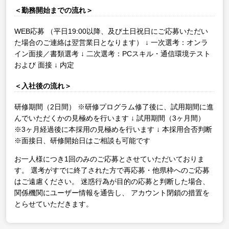
＜勤務開始までの流れ＞
WEB応募
（平日19:00以降、及び土日祝日にご応募いただい
た場合のご連絡は翌営業日となります）
↓
一次選考：オンラ
イン面接／書類選考
↓
二次選考：PCスキル・通信環境テスト
および 面接
↓
内定
＜入社後の流れ＞
研修期間（2日間）
※研修プログラム修了後に、試用期間に進
んでいただくかの見極めを行います
↓
試用期間（3ヶ月間）
※3ヶ月経過後に本採用の見極めを行います
↓
本採用合否判断
※面接日、研修開始日はご相談も可能です
お一人様につき1回のみのご応募とさせていただいておりま
す。
選考がすでに終了された方で再応募・他県枠へのご応募
はご遠慮ください。
迷惑行為が目的の応募と判断した場合、
関係機関にユーザー情報を通告し、
アカウント閉鎖の措置を
とらせていただきます。