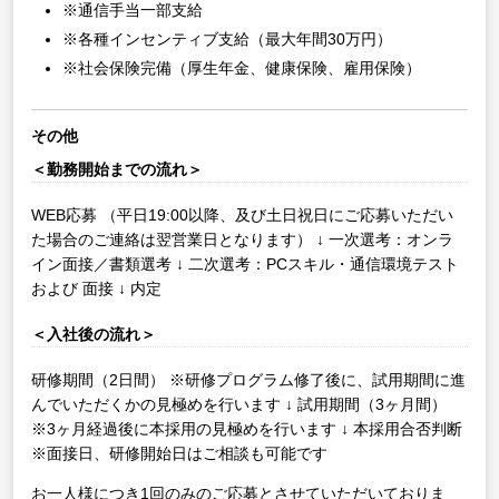
※通信手当一部支給
※各種インセンティブ支給（最大年間30万円）
※社会保険完備（厚生年金、健康保険、雇用保険）
その他
＜勤務開始までの流れ＞
WEB応募
（平日19:00以降、及び土日祝日にご応募いただい
た場合のご連絡は翌営業日となります）
↓
一次選考：オンラ
イン面接／書類選考
↓
二次選考：PCスキル・通信環境テスト
および 面接
↓
内定
＜入社後の流れ＞
研修期間（2日間）
※研修プログラム修了後に、試用期間に進
んでいただくかの見極めを行います
↓
試用期間（3ヶ月間）
※3ヶ月経過後に本採用の見極めを行います
↓
本採用合否判断
※面接日、研修開始日はご相談も可能です
お一人様につき1回のみのご応募とさせていただいておりま