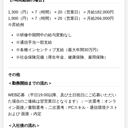
【7時間勤務の場合】
1,300（円） × 7（時間） × 20（営業日） = 月給182,000円
1,900（円） × 7（時間） × 20（営業日） = 月給266,000円
※昇給例
※研修中期間中の給与変動なし
※通信手当一部支給
※各種インセンティブ支給（最大年間30万円）
※社会保険完備（厚生年金、健康保険、雇用保険）
その他
＜勤務開始までの流れ＞
WEB応募
（平日19:00以降、及び土日祝日にご応募いただい
た場合のご連絡は翌営業日となります）
↓
一次選考：オンラ
イン面接／書類選考
↓
二次選考：PCスキル・通信環境テスト
および 面接
↓
内定
＜入社後の流れ＞