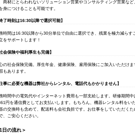
、商材にとらわれないソリューション営業やコンサルティング営業など
を身につけることも可能です。
終了時刻は16:30以降で選択可能】
務時間は16:30以降から30分単位で自由に選択でき、残業を極力減ら
立をサポートします！
社会保険や福利厚生も完備】
心の社会保険完備。厚生年金、健康保険、雇用保険にご加入いただけま
暇もあります。
仕事に必要な機器は弊社からレンタル、電話代もかかりません】
務時間中の電気代やインターネット費用も一部支給します。研修期間中は
,361円を通信費としてお支払いします。もちろん、機器レンタル料をい
器の交換時も含めて、配送料も会社負担です。お仕事をしていただくた
で、ご安心ください。
1日の流れ＞