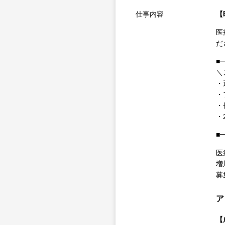
仕事内容
【
医
だ
■
＼
・
・
・
・
■
医
増
募
ア
【