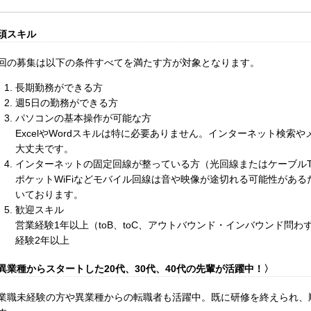
須スキル
回の募集は以下の条件すべてを満たす方が対象となります。
長期勤務ができる方
週5日の勤務ができる方
パソコンの基本操作が可能な方
ExcelやWordスキルは特に必要ありません。インターネット検索
大丈夫です。
インターネットの固定回線が整っている方（光回線またはケーブルT
ポケットWiFiなどモバイル回線は音や映像が途切れる可能性があ
いております。
歓迎スキル
営業経験1年以上（toB、toC、アウトバウンド・インバウンド問
経験2年以上
異業種からスタートした20代、30代、40代の先輩が活躍中！〉
業職未経験の方や異業種からの転職者も活躍中。既に研修を終えられ、