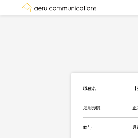
職種名
【
雇用形態
正
給与
月給