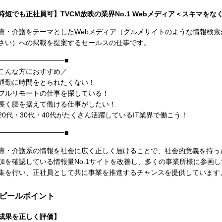
時短でも正社員可】TVCM放映の業界No.1 Webメディア＜スキマを
療・介護をテーマとしたWebメディア（グルメサイトのような情報検
さい）への掲載を提案するセールスの仕事です。
━━━━━━━━━━■
こんな方におすすめ／
通勤に時間をとられたくない！
フルリモートの仕事を探している！
長く腰を据えて働ける仕事がしたい！
20代・30代・40代がたくさん活躍しているIT業界で働こう！
━━━━━━━━━━■
療・介護系の情報を社会に広く正しく届けることで、社会的意義を持っ
加を確認している情報量No.1サイトを改善し、多くの事業所様に参画
集を行い、正社員として共に事業を推進するチャンスを提供しています
ピールポイント
成果を正しく評価】