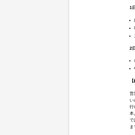
1
2
【
営
い
行
本
で
ま