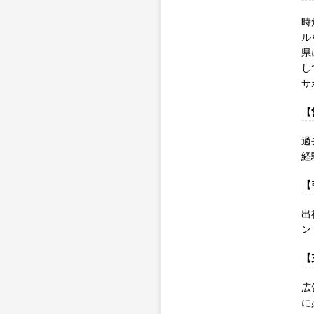
時
ル
県
し
サ
【
過
経
【
出
ン
【
広
に