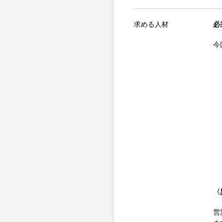
求める人材
必
今
〈
営