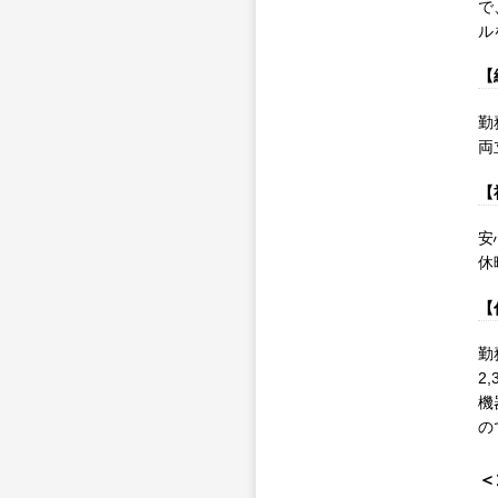
で
ル
【
勤
両
【
安
休
【
勤
2
機
の
＜