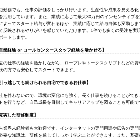
短勤務でも、仕事の評価をしっかり行います。生産性や成果を見える化
を活用しています。また、業績に応じて最大30万円のインセンティブ
によってスタート給与が変わるほか、実績に応じて給与自体も変動しま
て反映されるやりがいを感じていただけます。1件でも多くの受注を実
ポートします。
営業経験 or コールセンタースタッフ経験を活かせる】
去の仕事の経験を活かしながら、ロープレやトークスクリプトなどの資
験の方でも安心してスタートできます。
引っ越しても続けられる自宅でできるお仕事】
社を伴わないので、環境の変化にも強く、長く仕事を続けることができ
トを行うなど、自己成長を目指してキャリアアップを図ることも可能で
充実した研修制度】
告業界未経験者も大歓迎です。インターネットの専門用語や広告の専門
必要な知識は、研修を通じてしっかり学ぶことができます。また、基礎