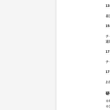
13
昼
15
チ
退
17
チ
17
お
研
※
※