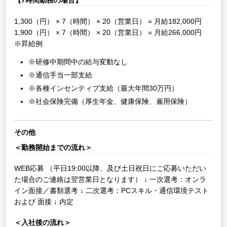
【7時間勤務の場合】
1,300（円） × 7（時間） × 20（営業日） = 月給182,000円
1,900（円） × 7（時間） × 20（営業日） = 月給266,000円
※昇給例
※研修中期間中の給与変動なし
※通信手当一部支給
※各種インセンティブ支給（最大年間30万円）
※社会保険完備（厚生年金、健康保険、雇用保険）
その他
＜勤務開始までの流れ＞
WEB応募
（平日19:00以降、及び土日祝日にご応募いただい
た場合のご連絡は翌営業日となります）
↓
一次選考：オンラ
イン面接／書類選考
↓
二次選考：PCスキル・通信環境テスト
および 面接
↓
内定
＜入社後の流れ＞