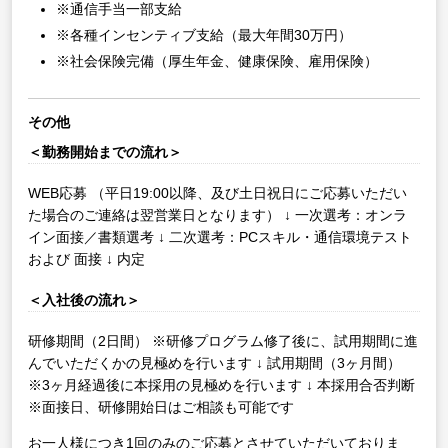
※通信手当一部支給
※各種インセンティブ支給（最大年間30万円）
※社会保険完備（厚生年金、健康保険、雇用保険）
その他
＜勤務開始までの流れ＞
WEB応募
（平日19:00以降、及び土日祝日にご応募いただい
た場合のご連絡は翌営業日となります）
↓
一次選考：オンラ
イン面接／書類選考
↓
二次選考：PCスキル・通信環境テスト
および 面接
↓
内定
＜入社後の流れ＞
研修期間（2日間）
※研修プログラム修了後に、試用期間に進
んでいただくかの見極めを行います
↓
試用期間（3ヶ月間）
※3ヶ月経過後に本採用の見極めを行います
↓
本採用合否判断
※面接日、研修開始日はご相談も可能です
お一人様につき1回のみのご応募とさせていただいておりま