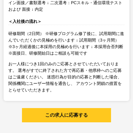
イン面接／書類選考
↓
二次選考：PCスキル・通信環境テスト
および 面接
↓
内定
＜入社後の流れ＞
研修期間（2日間）
※研修プログラム修了後に、試用期間に進
んでいただくかの見極めを行います
↓
試用期間（3ヶ月間）
※3ヶ月経過後に本採用の見極めを行います
↓
本採用合否判断
※面接日、研修開始日はご相談も可能です
お一人様につき1回のみのご応募とさせていただいておりま
す。
選考がすでに終了された方で再応募・他県枠へのご応募
はご遠慮ください。
迷惑行為が目的の応募と判断した場合、
関係機関にユーザー情報を通告し、
アカウント閉鎖の措置を
とらせていただきます。
この求人に応募する