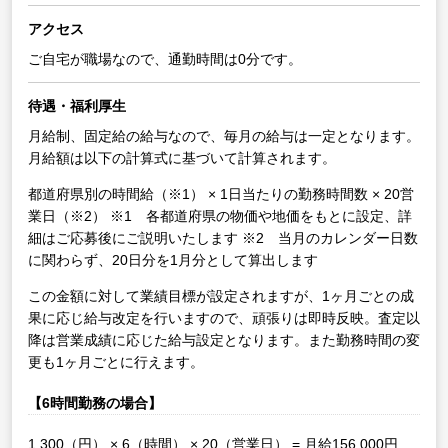
アクセス
ご自宅が職場なので、通勤時間は0分です。
待遇・福利厚生
月給制、固定給の給与なので、毎月の給与は一定となります。
月給額は以下の計算式に基づいて計算されます。
都道府県別の時間給（※1） × 1日当たりの勤務時間数 × 20営
業日（※2）
※1 各都道府県の物価や地価をもとに設定、詳
細はご応募後にご説明いたします
※2 当月のカレンダー日数
に関わらず、20日分を1月分として算出します
この金額に対して業績目標が設定されますが、1ヶ月ごとの成
果に応じ給与改定を行いますので、頑張りは即時反映。査定以
降は営業成績に応じた給与設定となります。また勤務時間の変
更も1ヶ月ごとに行えます。
【6時間勤務の場合】
1,300（円） × 6（時間） × 20（営業日） = 月給156,000円