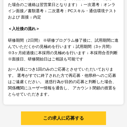
た場合のご連絡は翌営業日となります）
↓
一次選考：オンラ
イン面接／書類選考
↓
二次選考：PCスキル・通信環境テスト
および 面接
↓
内定
＜入社後の流れ＞
研修期間（2日間）
※研修プログラム修了後に、試用期間に進
んでいただくかの見極めを行います
↓
試用期間（3ヶ月間）
※3ヶ月経過後に本採用の見極めを行います
↓
本採用合否判断
※面接日、研修開始日はご相談も可能です
お一人様につき1回のみのご応募とさせていただいておりま
す。
選考がすでに終了された方で再応募・他県枠へのご応募
はご遠慮ください。
迷惑行為が目的の応募と判断した場合、
関係機関にユーザー情報を通告し、
アカウント閉鎖の措置を
とらせていただきます。
この求人に応募する