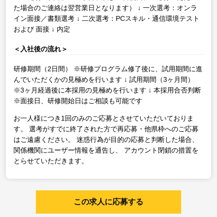
た場合のご連絡は翌営業日となります）
↓
一次選考：オンラ
イン面接／書類選考
↓
二次選考：PCスキル・通信環境テスト
および 面接
↓
内定
＜入社後の流れ＞
研修期間（2日間）
※研修プログラム修了後に、試用期間に進
んでいただくかの見極めを行います
↓
試用期間（3ヶ月間）
※3ヶ月経過後に本採用の見極めを行います
↓
本採用合否判断
※面接日、研修開始日はご相談も可能です
お一人様につき1回のみのご応募とさせていただいておりま
す。
選考がすでに終了された方で再応募・他県枠へのご応募
はご遠慮ください。
迷惑行為が目的の応募と判断した場合、
関係機関にユーザー情報を通告し、
アカウント閉鎖の措置を
とらせていただきます。
この求人に応募する