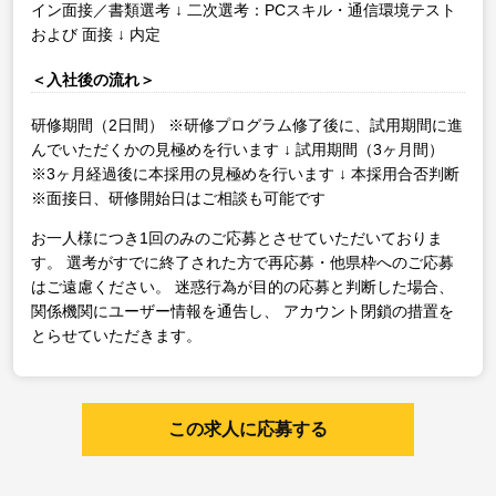
イン面接／書類選考
↓
二次選考：PCスキル・通信環境テスト
および 面接
↓
内定
＜入社後の流れ＞
研修期間（2日間）
※研修プログラム修了後に、試用期間に進
んでいただくかの見極めを行います
↓
試用期間（3ヶ月間）
※3ヶ月経過後に本採用の見極めを行います
↓
本採用合否判断
※面接日、研修開始日はご相談も可能です
お一人様につき1回のみのご応募とさせていただいておりま
す。
選考がすでに終了された方で再応募・他県枠へのご応募
はご遠慮ください。
迷惑行為が目的の応募と判断した場合、
関係機関にユーザー情報を通告し、
アカウント閉鎖の措置を
とらせていただきます。
この求人に応募する