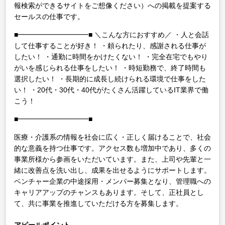
報検索ができるサイトをご想像ください）への掲載を提案する
セールスの仕事です。
■━━━━━━━━━━■
＼こんな方におすすめ／
・人と会話
して仕事することが好き！
・頼られたり、感謝される仕事が
したい！
・通勤に時間をかけたくない！
・完全在宅でもやり
がいを感じられる仕事をしたい！
・時短勤務で、終了時間も
選択したい！
・長期的に成長し続けられる環境で仕事をした
い！
・20代・30代・40代がたくさん活躍しているIT業界で働
こう！
■━━━━━━━━━━■
医療・介護系の情報を社会に広く・正しく届けることで、社会
的な意義を持つ仕事です。アクセス数も増加中であり、多くの
事業所様から参画をいただいています。また、上司や先輩と一
緒に改善点を洗い出し、成果を出せるようにサポートします。
ベンチャー企業の中途採用・メンバー募集となり、管理職への
キャリアアップのチャンスもあります。そして、正社員とし
て、共に事業を推進していただける方を募集します。