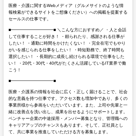
医療・介護に関するWebメディア（グルメサイトのような情
報検索ができるサイトをご想像ください）への掲載を提案する
セールスの仕事です。
■━━━━━━━━━━■
＼こんな方におすすめ／
・人と会話
して仕事することが好き！
・頼られたり、感謝される仕事が
したい！
・通勤に時間をかけたくない！
・完全在宅でもやり
がいを感じられる仕事をしたい！
・時短勤務で、終了時間も
選択したい！
・長期的に成長し続けられる環境で仕事をした
い！
・20代・30代・40代がたくさん活躍しているIT業界で働
こう！
■━━━━━━━━━━■
医療・介護系の情報を社会に広く・正しく届けることで、社会
的な意義を持つ仕事です。アクセス数も増加中であり、多くの
事業所様から参画をいただいています。また、上司や先輩と一
緒に改善点を洗い出し、成果を出せるようにサポートします。
ベンチャー企業の中途採用・メンバー募集となり、管理職への
キャリアアップのチャンスもあります。そして、正社員とし
て、共に事業を推進していただける方を募集します。