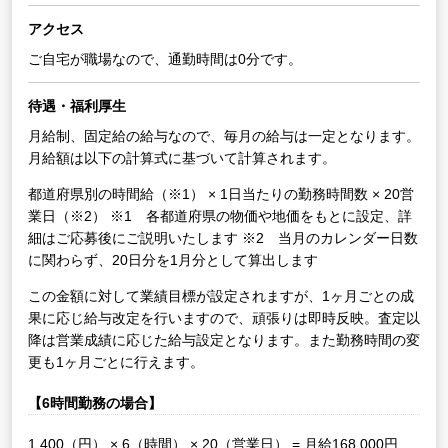
アクセス
ご自宅が職場なので、通勤時間は0分です。
待遇・福利厚生
月給制、固定給の給与なので、毎月の給与は一定となります。
月給額は以下の計算式に基づいて計算されます。
都道府県別の時間給（※1） × 1日当たりの勤務時間数 × 20営
業日（※2）
※1 各都道府県の物価や地価をもとに設定、詳
細はご応募後にご説明いたします
※2 当月のカレンダー日数
に関わらず、20日分を1月分として算出します
この金額に対して業績目標が設定されますが、1ヶ月ごとの成
果に応じ給与改定を行いますので、頑張りは即時反映。査定以
降は営業成績に応じた給与設定となります。また勤務時間の変
更も1ヶ月ごとに行えます。
【6時間勤務の場合】
1,400（円） × 6（時間） × 20（営業日） = 月給168,000円