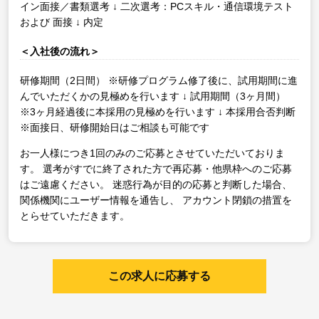
イン面接／書類選考
↓
二次選考：PCスキル・通信環境テスト
および 面接
↓
内定
＜入社後の流れ＞
研修期間（2日間）
※研修プログラム修了後に、試用期間に進
んでいただくかの見極めを行います
↓
試用期間（3ヶ月間）
※3ヶ月経過後に本採用の見極めを行います
↓
本採用合否判断
※面接日、研修開始日はご相談も可能です
お一人様につき1回のみのご応募とさせていただいておりま
す。
選考がすでに終了された方で再応募・他県枠へのご応募
はご遠慮ください。
迷惑行為が目的の応募と判断した場合、
関係機関にユーザー情報を通告し、
アカウント閉鎖の措置を
とらせていただきます。
この求人に応募する