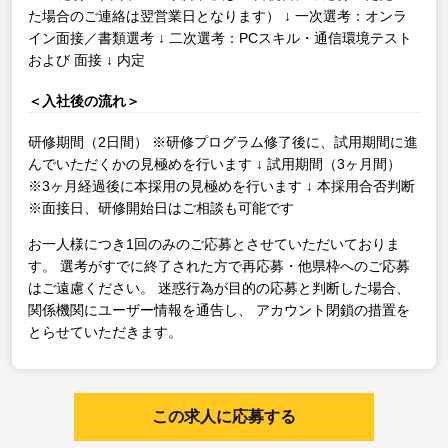
た場合のご連絡は翌営業日となります）
↓
一次選考：オンラ
イン面接／書類選考
↓
二次選考：PCスキル・通信環境テスト
および 面接
↓
内定
＜入社後の流れ＞
研修期間（2日間）
※研修プログラム修了後に、試用期間に進
んでいただくかの見極めを行います
↓
試用期間（3ヶ月間）
※3ヶ月経過後に本採用の見極めを行います
↓
本採用合否判断
※面接日、研修開始日はご相談も可能です
お一人様につき1回のみのご応募とさせていただいておりま
す。
選考がすでに終了された方で再応募・他県枠へのご応募
はご遠慮ください。
迷惑行為が目的の応募と判断した場合、
関係機関にユーザー情報を通告し、
アカウント閉鎖の措置を
とらせていただきます。
この求人に応募する