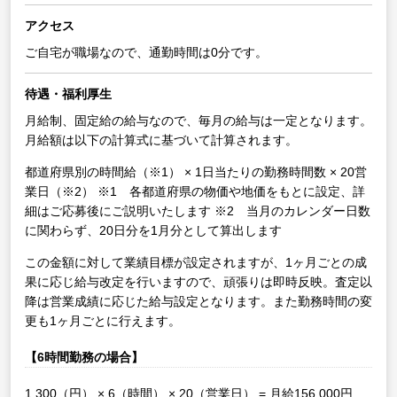
アクセス
ご自宅が職場なので、通勤時間は0分です。
待遇・福利厚生
月給制、固定給の給与なので、毎月の給与は一定となります。
月給額は以下の計算式に基づいて計算されます。
都道府県別の時間給（※1） × 1日当たりの勤務時間数 × 20営
業日（※2）
※1 各都道府県の物価や地価をもとに設定、詳
細はご応募後にご説明いたします
※2 当月のカレンダー日数
に関わらず、20日分を1月分として算出します
この金額に対して業績目標が設定されますが、1ヶ月ごとの成
果に応じ給与改定を行いますので、頑張りは即時反映。査定以
降は営業成績に応じた給与設定となります。また勤務時間の変
更も1ヶ月ごとに行えます。
【6時間勤務の場合】
1,300（円） × 6（時間） × 20（営業日） = 月給156,000円