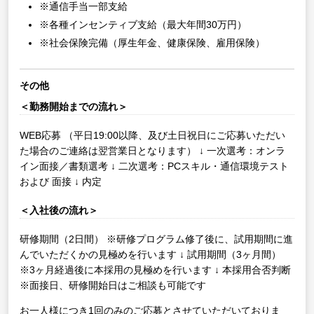
※通信手当一部支給
※各種インセンティブ支給（最大年間30万円）
※社会保険完備（厚生年金、健康保険、雇用保険）
その他
＜勤務開始までの流れ＞
WEB応募
（平日19:00以降、及び土日祝日にご応募いただい
た場合のご連絡は翌営業日となります）
↓
一次選考：オンラ
イン面接／書類選考
↓
二次選考：PCスキル・通信環境テスト
および 面接
↓
内定
＜入社後の流れ＞
研修期間（2日間）
※研修プログラム修了後に、試用期間に進
んでいただくかの見極めを行います
↓
試用期間（3ヶ月間）
※3ヶ月経過後に本採用の見極めを行います
↓
本採用合否判断
※面接日、研修開始日はご相談も可能です
お一人様につき1回のみのご応募とさせていただいておりま