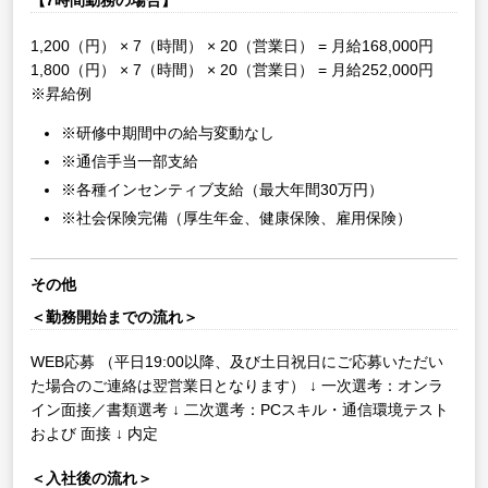
【7時間勤務の場合】
1,200（円） × 7（時間） × 20（営業日） = 月給168,000円
1,800（円） × 7（時間） × 20（営業日） = 月給252,000円
※昇給例
※研修中期間中の給与変動なし
※通信手当一部支給
※各種インセンティブ支給（最大年間30万円）
※社会保険完備（厚生年金、健康保険、雇用保険）
その他
＜勤務開始までの流れ＞
WEB応募
（平日19:00以降、及び土日祝日にご応募いただい
た場合のご連絡は翌営業日となります）
↓
一次選考：オンラ
イン面接／書類選考
↓
二次選考：PCスキル・通信環境テスト
および 面接
↓
内定
＜入社後の流れ＞