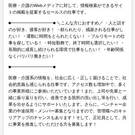
医療・介護のWebメディアに対して、情報検索ができるサイ
トの掲載を提案するセールスの仕事です。
■━━━━━━━━━━■
＼こんな方におすすめ／
・人と話す
のが好き、接客が好き！
・頼られたり、感謝される仕事がし
たい！
・通勤に時間をとられたくない！
・フルリモートの仕
事を探している！
・時短勤務で、終了時間も選択したい！
・
長期的に成長し続けられる環境で仕事をしたい！
・年齢関係
なくバリバリ働きたい！
■━━━━━━━━━━■
医療・介護系の情報を、社会に広く・正しく届けることで、社
会的意義も感じられる仕事です。アクセス数も増加中で、多く
の事業所様にご参画いただいています！また、上司や先輩と一
緒に振り返りを行い、改善できる箇所の洗い出し等を行い、成
果を出せるようにサポートいたします。さらに、ベンチャー企
業の中途採用・メンバー募集となりますので、管理職へのキャ
リアアップのチャンスもあります！そして、正社員として、共
に事業を推進していただける方を募集します！