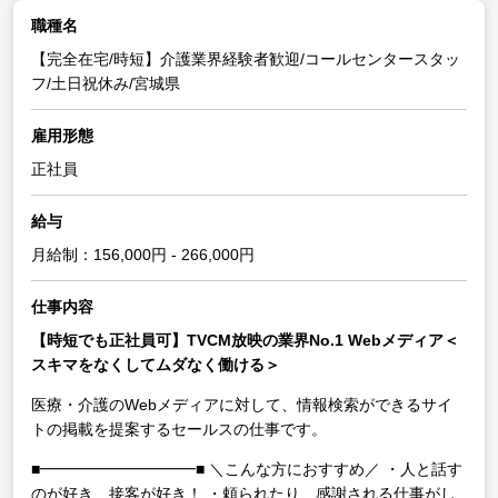
職種名
【完全在宅/時短】介護業界経験者歓迎/コールセンタースタッ
フ/土日祝休み/宮城県
雇用形態
正社員
給与
月給制：156,000円 - 266,000円
仕事内容
【時短でも正社員可】TVCM放映の業界No.1 Webメディア＜
スキマをなくしてムダなく働ける＞
医療・介護のWebメディアに対して、情報検索ができるサイ
トの掲載を提案するセールスの仕事です。
■━━━━━━━━━━■
＼こんな方におすすめ／
・人と話す
のが好き、接客が好き！
・頼られたり、感謝される仕事がし