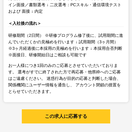
イン面接／書類選考
↓
二次選考：PCスキル・通信環境テスト
および 面接
↓
内定
＜入社後の流れ＞
研修期間（2日間）
※研修プログラム修了後に、試用期間に進
んでいただくかの見極めを行います
↓
試用期間（3ヶ月間）
※3ヶ月経過後に本採用の見極めを行います
↓
本採用合否判断
※面接日、研修開始日はご相談も可能です
お一人様につき1回のみのご応募とさせていただいておりま
す。
選考がすでに終了された方で再応募・他県枠へのご応募
はご遠慮ください。
迷惑行為が目的の応募と判断した場合、
関係機関にユーザー情報を通告し、
アカウント閉鎖の措置を
とらせていただきます。
この求人に応募する