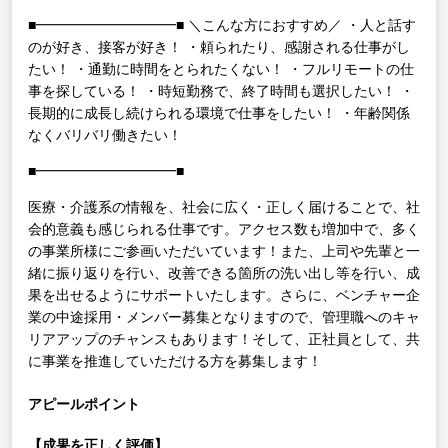
■━━━━━━━━━━■
＼こんな方におすすめ／
・人と話す
のが好き、接客が好き！
・頼られたり、感謝される仕事がし
たい！
・通勤に時間をとられたくない！
・フルリモートの仕
事を探している！
・時短勤務で、終了時間も選択したい！
・
長期的に成長し続けられる環境で仕事をしたい！
・年齢関係
なくバリバリ働きたい！
■━━━━━━━━━━■
医療・介護系の情報を、社会に広く・正しく届けることで、社
会的意義も感じられる仕事です。アクセス数も増加中で、多く
の事業所様にご参画いただいています！また、上司や先輩と一
緒に振り返りを行い、改善できる箇所の洗い出し等を行い、成
果を出せるようにサポートいたします。さらに、ベンチャー企
業の中途採用・メンバー募集となりますので、管理職へのキャ
リアアップのチャンスもあります！そして、正社員として、共
に事業を推進していただける方を募集します！
アピールポイント
【成果を正しく評価】