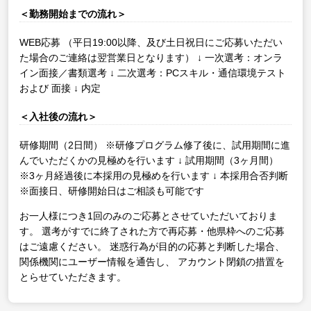
＜勤務開始までの流れ＞
WEB応募
（平日19:00以降、及び土日祝日にご応募いただい
た場合のご連絡は翌営業日となります）
↓
一次選考：オンラ
イン面接／書類選考
↓
二次選考：PCスキル・通信環境テスト
および 面接
↓
内定
＜入社後の流れ＞
研修期間（2日間）
※研修プログラム修了後に、試用期間に進
んでいただくかの見極めを行います
↓
試用期間（3ヶ月間）
※3ヶ月経過後に本採用の見極めを行います
↓
本採用合否判断
※面接日、研修開始日はご相談も可能です
お一人様につき1回のみのご応募とさせていただいておりま
す。
選考がすでに終了された方で再応募・他県枠へのご応募
はご遠慮ください。
迷惑行為が目的の応募と判断した場合、
関係機関にユーザー情報を通告し、
アカウント閉鎖の措置を
とらせていただきます。