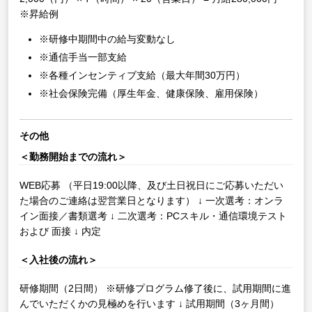
※昇給例
※研修中期間中の給与変動なし
※通信手当一部支給
※各種インセンティブ支給（最大年間30万円）
※社会保険完備（厚生年金、健康保険、雇用保険）
その他
＜勤務開始までの流れ＞
WEB応募
（平日19:00以降、及び土日祝日にご応募いただい
た場合のご連絡は翌営業日となります）
↓
一次選考：オンラ
イン面接／書類選考
↓
二次選考：PCスキル・通信環境テスト
および 面接
↓
内定
＜入社後の流れ＞
研修期間（2日間）
※研修プログラム修了後に、試用期間に進
んでいただくかの見極めを行います
↓
試用期間（3ヶ月間）