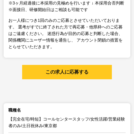
※3ヶ月経過後に本採用の見極めを行います
↓
本採用合否判断
※面接日、研修開始日はご相談も可能です
お一人様につき1回のみのご応募とさせていただいておりま
す。
選考がすでに終了された方で再応募・他県枠へのご応募
はご遠慮ください。
迷惑行為が目的の応募と判断した場合、
関係機関にユーザー情報を通告し、
アカウント閉鎖の措置を
とらせていただきます。
この求人に応募する
職種名
【完全在宅/時短】コールセンタースタッフ/女性活躍/営業経験
者のみ/土日祝休み/東京都