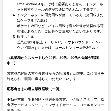
ExcelやWordスキルは特に必要ありません。インターネ
ット検索やメール送信が普通にできれば大丈夫です。
インターネットの固定回線が整っている方（光回線また
はケーブルTV回線）
ポケットWiFiなどモバイル回線は音や映像が途切れる可
能性があるため、ご応募をご遠慮いただいております。
歓迎スキル
営業経験1年以上（toB、toC、アウトバウンド・インバ
ウンド問わず）または、コールセンター経験2年以上
〈異業種からスタートした20代、30代、40代の先輩が活躍
中！〉
営業職未経験の方や異業種からの転職者も活躍中。既に研修を
終えられ、順調に獲得していただいています。
応募者さまの過去業務経験（一例）
不動産営業、生命保険・損害保険営業、小売販売スタッフ、飲
食店サービススタッフ、インサイドセールス、コールセンター
業務 等