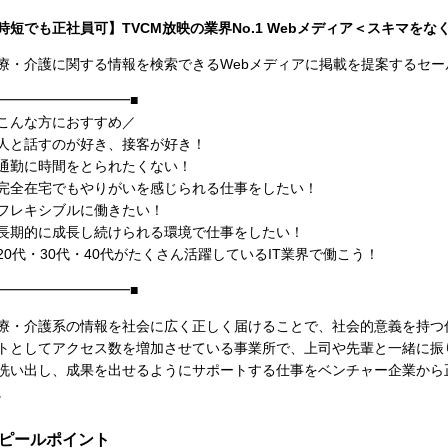
時短でも正社員可】TVCM放映の業界No.1 Webメディア＜スキマを
療・介護に関する情報を検索できるWebメディアに掲載を提案するセー
━━━━━━━━━━■
こんな方におすすめ／
人と話すのが好き、接客が好き！
通勤に時間をとられたくない！
完全在宅でもやりがいを感じられる仕事をしたい！
フレキシブルに働きたい！
長期的に成長し続けられる環境で仕事をしたい！
20代・30代・40代がたくさん活躍しているIT業界で働こう！
━━━━━━━━━━■
療・介護系の情報を社会に広く正しく届けることで、社会的意義を持つ仕
トとしてアクセス数を増加させている事業所で、上司や先輩と一緒に振
洗い出し、成果を出せるようにサポートする仕事をベンチャー企業から
。
ピールポイント