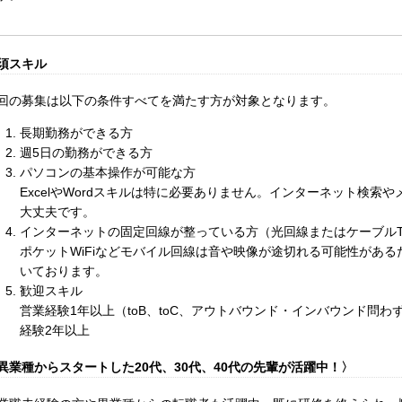
須スキル
回の募集は以下の条件すべてを満たす方が対象となります。
長期勤務ができる方
週5日の勤務ができる方
パソコンの基本操作が可能な方
ExcelやWordスキルは特に必要ありません。インターネット検索
大丈夫です。
インターネットの固定回線が整っている方（光回線またはケーブルT
ポケットWiFiなどモバイル回線は音や映像が途切れる可能性があ
いております。
歓迎スキル
営業経験1年以上（toB、toC、アウトバウンド・インバウンド問
経験2年以上
異業種からスタートした20代、30代、40代の先輩が活躍中！〉