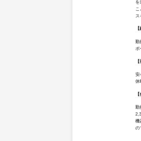
を
こ
ス
【
勤
ポ
【
安
休
【
勤
2
機
の