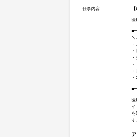
仕事内容
【
医
■
＼
・
・
・
・
・
・
■
医
イ
を
す
ア