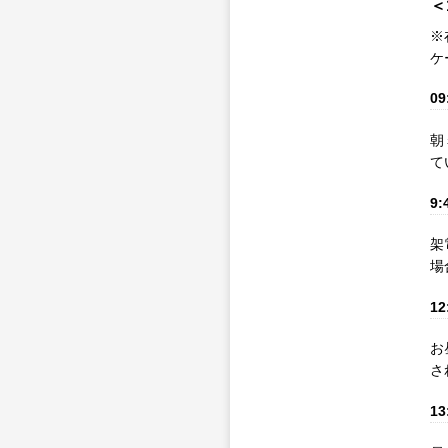
＜
※
ケ
09
朝
て
9:
架
場
12
お
さ
13