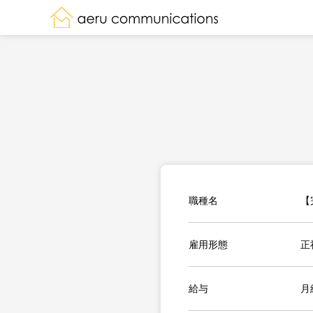
職種名
【
雇用形態
正
給与
月給