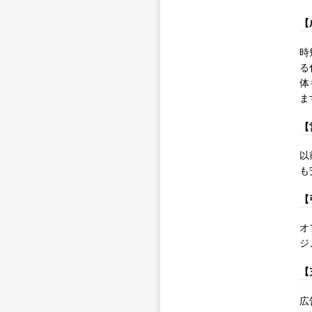
【
時
る
体
ま
【
以
も
【
オ
ジ
【
広