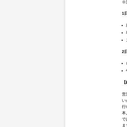
※
1
2
【
営
い
行
本
で
ま