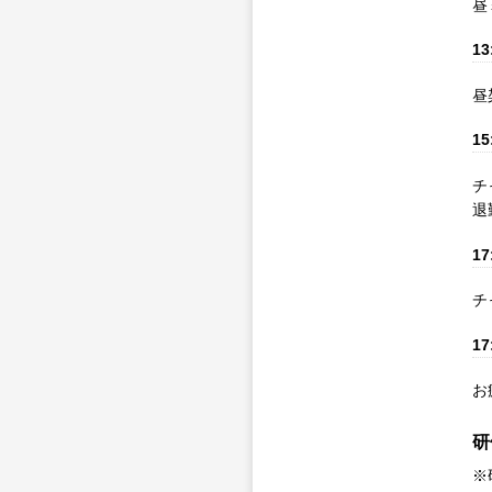
昼
13
昼
15
チ
退
17
チ
17
お
研
※