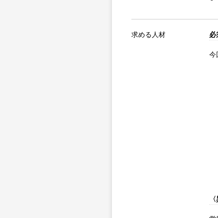
求める人材
必
今
〈