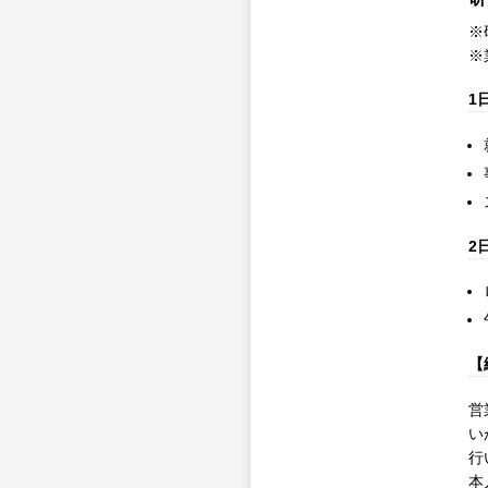
※
※
1
2
【
営
い
行
本