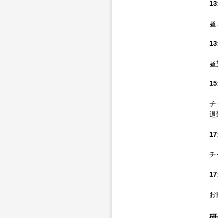
13
昼
13
昼
15
チ
退
17
チ
17
お
研