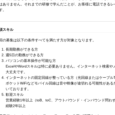
はありません。それまでの研修で学んだことが、お客様に電話できるレ
す。
須スキル
回の募集は以下の条件すべてを満たす方が対象となります。
長期勤務ができる方
週5日の勤務ができる方
パソコンの基本操作が可能な方
ExcelやWordスキルは特に必要ありません。インターネット検索
大丈夫です。
インターネットの固定回線が整っている方（光回線またはケーブルT
ポケットWiFiなどモバイル回線は音や映像が途切れる可能性があ
いております。
歓迎スキル
営業経験1年以上（toB、toC、アウトバウンド・インバウンド問
経験2年以上