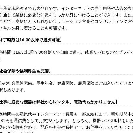
告業界未経験者でも大歓迎です。インターネットの専門用語や広告の専
を通じて業務に必要な知識をしっかり身につけることができます。また
ことで、商材にとらわれないソリューション営業やコンサルティング営
スキルを身に着けることも可能です。
終了時刻は16:30以降で選択可能】
務時間は16:30以降で30分刻みで自由に選べ、残業がゼロなのでプラ
！
社会保険や福利厚生も完備】
心の社会保険完備。厚生年金、健康保険、雇用保険にご加入いただけま
暇もあります。
仕事に必要な機器は弊社からレンタル、電話代もかかりません】
務時間中の電気代やインターネット費用も一部支給します。研修期間中は
,361円を通信費としてお支払いします。もちろん、機器レンタル料をい
器の交換時も含めて、配送料も会社負担です。お仕事をしていただくた