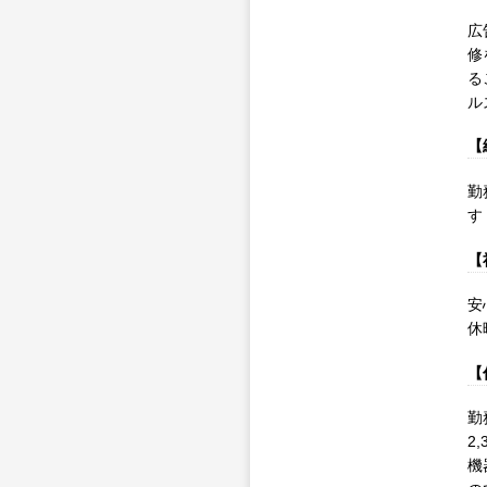
広
修
る
ル
【
勤
す
【
安
休
【
勤
2
機