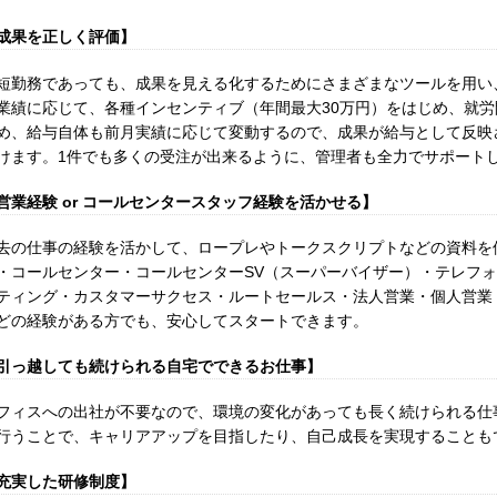
成果を正しく評価】
短勤務であっても、成果を見える化するためにさまざまなツールを用い
業績に応じて、各種インセンティブ（年間最大30万円）をはじめ、就
め、給与自体も前月実績に応じて変動するので、成果が給与として反映
けます。1件でも多くの受注が出来るように、管理者も全力でサポート
営業経験 or コールセンタースタッフ経験を活かせる】
去の仕事の経験を活かして、ロープレやトークスクリプトなどの資料を
・コールセンター・コールセンターSV（スーパーバイザー）・テレフ
ティング・カスタマーサクセス・ルートセールス・法人営業・個人営業
どの経験がある方でも、安心してスタートできます。
引っ越しても続けられる自宅でできるお仕事】
フィスへの出社が不要なので、環境の変化があっても長く続けられる仕
行うことで、キャリアアップを目指したり、自己成長を実現することも
充実した研修制度】