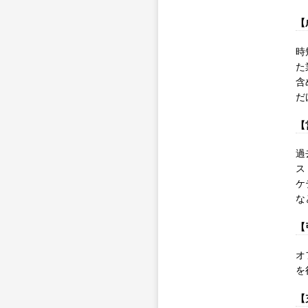
【
時
た
含
だ
【
過
ス
ケ
な
【
オ
を
【