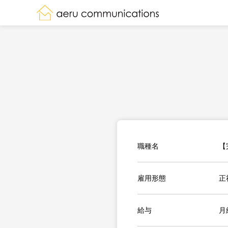
職種名
【
雇用形態
正
給与
月給