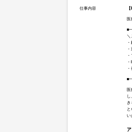
仕事内容
【
医
■
＼
・
・
・
・
・
■
医
し
き
と
い
ア