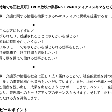
時短でも正社員可】TVCM放映の業界No.1 Webメディア＜スキマを
療・介護に関する情報を検索できるWebメディアに掲載を提案するセー
━━━━━━━━━━■
こんな方におすすめ／
頼られたり、感謝されることにやりがいを感じる！
通勤に時間をかけたくない！
フルリモートでもやりがいを感じられる仕事をしたい！
時短勤務で、終了時間も選択したい！
長く腰を据えて働ける仕事がしたい！
━━━━━━━━━━■
療・介護系の情報を社会に正しく広く届けることで、社会的意義を持つ
、多くの事業所様から参画をいただいています。また、上司や先輩と一
る箇所を洗い出し、成果を出せるようにサポートします。ベンチャー企
なり、管理職へのキャリアアップのチャンスもあります。そして、正社
ただける方を募集します。
ピールポイント