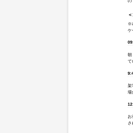
の
＜
※
ケ
09
朝
て
9:
架
場
12
お
さ