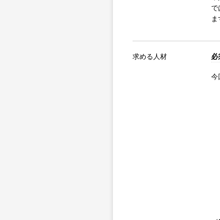
で
ま
求める人材
必
今