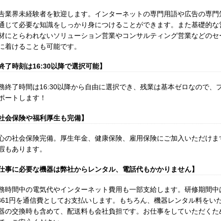
告業界未経験者を歓迎します。インターネットの専門用語や広告の専門
通じて必要な知識をしっかり身につけることができます。また基礎的な
材にとらわれないソリューション営業やコンサルティング営業などのセ
に着けることも可能です。
終了時刻は16:30以降で選択可能】
務終了時間は16:30以降から自由に選択でき、残業は基本ゼロなので、
ポートします！
社会保険や福利厚生も完備】
心の社会保険完備。厚生年金、健康保険、雇用保険にご加入いただけま
暇もあります。
仕事に必要な機器は弊社からレンタル、電話代もかかりません】
務時間中の電気代やインターネット費用も一部支給します。研修期間中は
,361円を通信費としてお支払いします。もちろん、機器レンタル料をい
器の交換時も含めて、配送料も会社負担です。お仕事をしていただくた