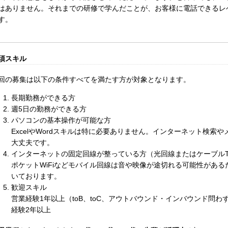
はありません。それまでの研修で学んだことが、お客様に電話できるレ
す。
須スキル
回の募集は以下の条件すべてを満たす方が対象となります。
長期勤務ができる方
週5日の勤務ができる方
パソコンの基本操作が可能な方
ExcelやWordスキルは特に必要ありません。インターネット検索
大丈夫です。
インターネットの固定回線が整っている方（光回線またはケーブルT
ポケットWiFiなどモバイル回線は音や映像が途切れる可能性があ
いております。
歓迎スキル
営業経験1年以上（toB、toC、アウトバウンド・インバウンド問
経験2年以上