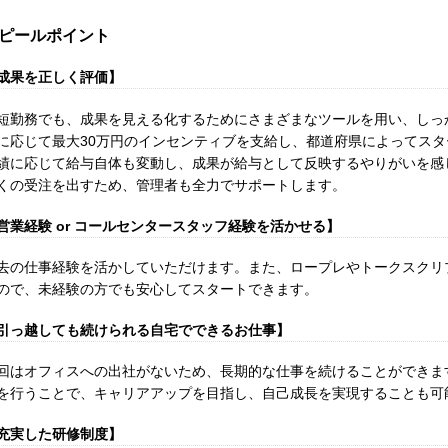
ピールポイント
成果を正しく評価】
短勤務でも、成果を見える化するためにさまざまなツールを用い、しっ
に応じて最大30万円のインセンティブを支給し、都道府県によってス
績に応じて給与自体も変動し、成果が給与として反映するやりがいを感
くの受注を出すため、管理者も全力でサポートします。
営業経験 or コールセンタースタッフ経験を活かせる】
去の仕事経験を活かしていただけます。また、ロープレやトークスクリ
ので、未経験の方でも安心してスタートできます。
引っ越しても続けられる自宅でできるお仕事】
回はオフィスへの出社がないため、長期的な仕事を続けることができま
を行うことで、キャリアアップを目指し、自己成長を実現することも可
充実した研修制度】