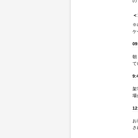
の
＜
※
ケ
09
朝
て
9:
架
場
12
お
さ