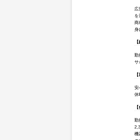
広
を
商
身
【
勤
サ
【
安
休
【
勤
2
機