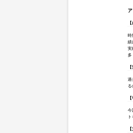
ア
【
時
績
実
多
【
過
る
【
今
ト
【