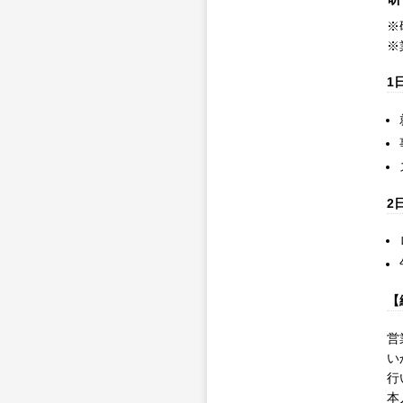
※
※
1
2
【
営
い
行
本