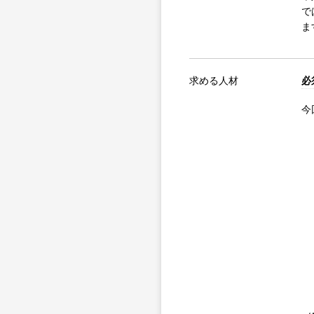
で
ま
求める人材
必
今