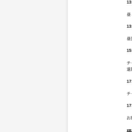
13
昼
13
昼
15
チ
退
17
チ
17
お
研