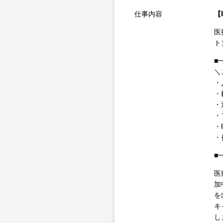
仕事内容
【
医
ト
■
＼
・
・
・
・
・
・
■
医
加
を
キ
し