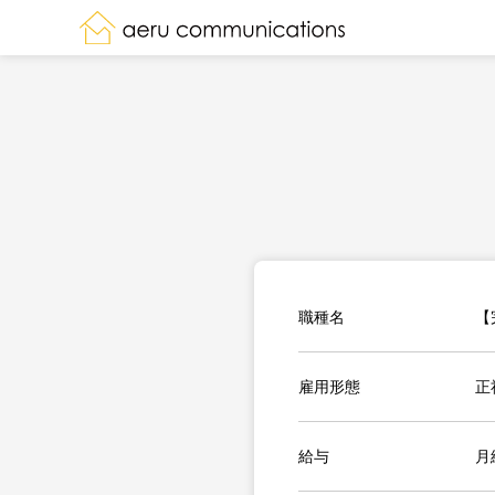
職種名
【
雇用形態
正
給与
月給