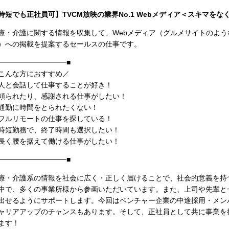
時短でも正社員可】TVCM放映の業界No.1 Webメディア＜スキマを
療・介護に関する情報を収集して、Webメディア（グルメサイトのよ
）への掲載を提案するセールスの仕事です。
━━━━━━━━━━■
こんな方におすすめ／
人と会話して仕事することが好き！
頼られたり、感謝される仕事がしたい！
通勤に時間をとられたくない！
フルリモートの仕事を探している！
時短勤務で、終了時間も選択したい！
長く腰を据えて働ける仕事がしたい！
━━━━━━━━━━■
療・介護系の情報を社会に広く・正しく届けることで、社会的意義を持
中で、多くの事業所様から参画いただいています。また、上司や先輩と
出せるようにサポートします。今回はベンチャー企業の中途採用・メン
ャリアアップのチャンスもあります。そして、正社員として共に事業を
ます！