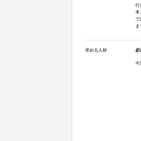
行
本
で
ま
求める人材
必
今