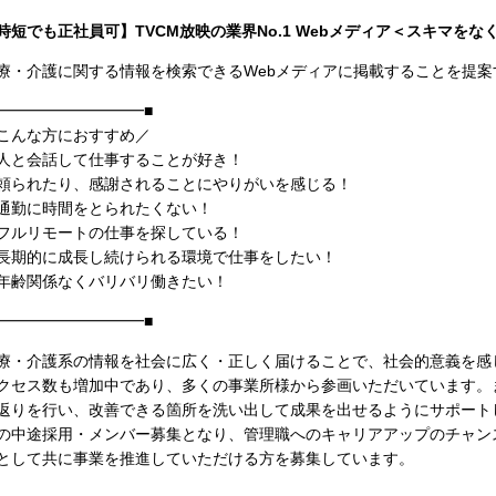
時短でも正社員可】TVCM放映の業界No.1 Webメディア＜スキマを
療・介護に関する情報を検索できるWebメディアに掲載することを提
━━━━━━━━━━■
こんな方におすすめ／
人と会話して仕事することが好き！
頼られたり、感謝されることにやりがいを感じる！
通勤に時間をとられたくない！
フルリモートの仕事を探している！
長期的に成長し続けられる環境で仕事をしたい！
年齢関係なくバリバリ働きたい！
━━━━━━━━━━■
療・介護系の情報を社会に広く・正しく届けることで、社会的意義を感
クセス数も増加中であり、多くの事業所様から参画いただいています。
返りを行い、改善できる箇所を洗い出して成果を出せるようにサポート
の中途採用・メンバー募集となり、管理職へのキャリアアップのチャン
として共に事業を推進していただける方を募集しています。