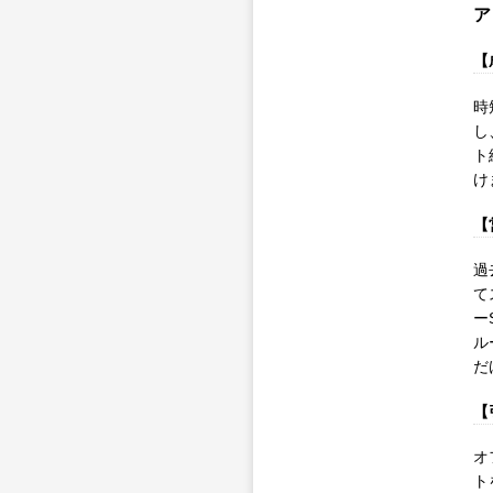
ア
【
時
し
ト
け
【
過
て
ー
ル
だ
【
オ
ト