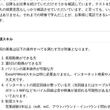
い、以降もお仕事を続けていただけそうかを確認しています。テストを
人の就業意思もしっかり確認させていただいています。と言っても、い
はありません。それまでの研修で学んだことが、お客様に電話できるレ
す。
須スキル
回の募集は以下の条件すべてを満たす方が対象となります。
長期勤務ができる方
週5日の勤務ができる方
パソコンの基本操作が可能な方
ExcelやWordスキルは特に必要ありません。インターネット検索
大丈夫です。
インターネットの固定回線が整っている方（光回線またはケーブルT
ポケットWiFiなどモバイル回線は音や映像が途切れる可能性があ
いております。
歓迎スキル
営業経験1年以上（toB、toC、アウトバウンド・インバウンド問