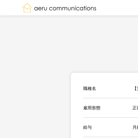
職種名
【
雇用形態
正
給与
月給