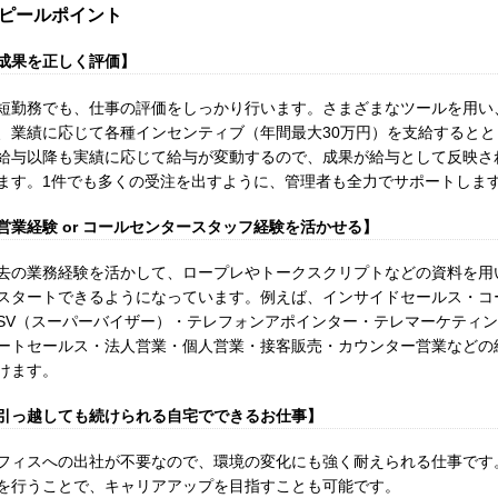
ピールポイント
成果を正しく評価】
短勤務でも、仕事の評価をしっかり行います。さまざまなツールを用い
、業績に応じて各種インセンティブ（年間最大30万円）を支給すると
給与以降も実績に応じて給与が変動するので、成果が給与として反映さ
ます。1件でも多くの受注を出すように、管理者も全力でサポートしま
営業経験 or コールセンタースタッフ経験を活かせる】
去の業務経験を活かして、ロープレやトークスクリプトなどの資料を用
スタートできるようになっています。例えば、インサイドセールス・コ
SV（スーパーバイザー）・テレフォンアポインター・テレマーケティ
ートセールス・法人営業・個人営業・接客販売・カウンター営業などの
けます。
引っ越しても続けられる自宅でできるお仕事】
フィスへの出社が不要なので、環境の変化にも強く耐えられる仕事です
を行うことで、キャリアアップを目指すことも可能です。