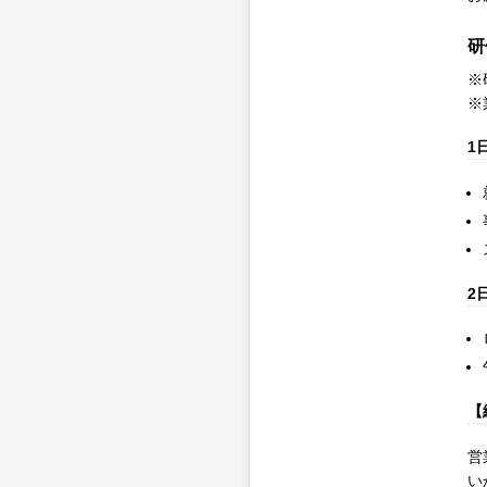
研
※
※
1
2
【
営
い