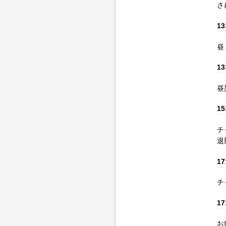
さ
13
昼
13
昼
15
チ
退
17
チ
17
お