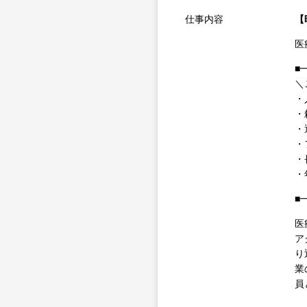
仕事内容
【
医
■
＼
・
・
・
・
・
・
■
医
ア
り
業
員