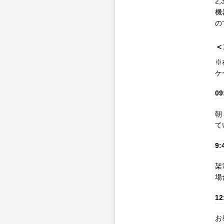
2
機
の
＜
※
ケ
09
朝
て
9:
架
場
12
お