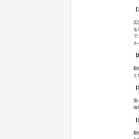
【
広
を
で
ル
【
勤
と
【
安
休
【
勤