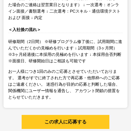
た場合のご連絡は翌営業日となります）
↓
一次選考：オンラ
イン面接／書類選考
↓
二次選考：PCスキル・通信環境テスト
および 面接
↓
内定
＜入社後の流れ＞
研修期間（2日間）
※研修プログラム修了後に、試用期間に進
んでいただくかの見極めを行います
↓
試用期間（3ヶ月間）
※3ヶ月経過後に本採用の見極めを行います
↓
本採用合否判断
※面接日、研修開始日はご相談も可能です
お一人様につき1回のみのご応募とさせていただいておりま
す。
選考がすでに終了された方で再応募・他県枠へのご応募
はご遠慮ください。
迷惑行為が目的の応募と判断した場合、
関係機関にユーザー情報を通告し、
アカウント閉鎖の措置を
とらせていただきます。
この求人に応募する