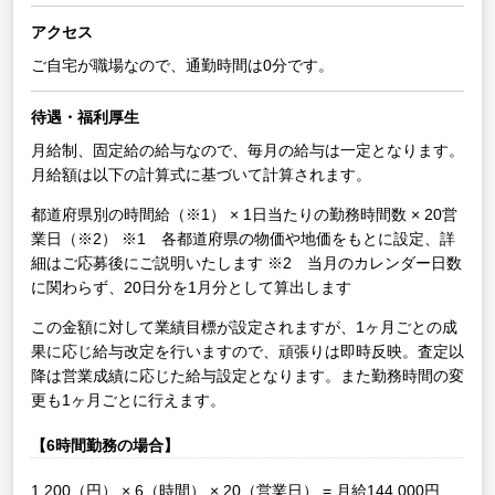
アクセス
ご自宅が職場なので、通勤時間は0分です。
待遇・福利厚生
月給制、固定給の給与なので、毎月の給与は一定となります。
月給額は以下の計算式に基づいて計算されます。
都道府県別の時間給（※1） × 1日当たりの勤務時間数 × 20営
業日（※2）
※1 各都道府県の物価や地価をもとに設定、詳
細はご応募後にご説明いたします
※2 当月のカレンダー日数
に関わらず、20日分を1月分として算出します
この金額に対して業績目標が設定されますが、1ヶ月ごとの成
果に応じ給与改定を行いますので、頑張りは即時反映。査定以
降は営業成績に応じた給与設定となります。また勤務時間の変
更も1ヶ月ごとに行えます。
【6時間勤務の場合】
1,200（円） × 6（時間） × 20（営業日） = 月給144,000円