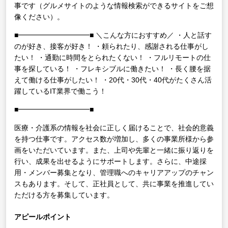
事です（グルメサイトのような情報検索ができるサイトをご想
像ください）。
■━━━━━━━━━━■
＼こんな方におすすめ／
・人と話す
のが好き、接客が好き！
・頼られたり、感謝される仕事がし
たい！
・通勤に時間をとられたくない！
・フルリモートの仕
事を探している！
・フレキシブルに働きたい！
・長く腰を据
えて働ける仕事がしたい！
・20代・30代・40代がたくさん活
躍しているIT業界で働こう！
■━━━━━━━━━━■
医療・介護系の情報を社会に正しく届けることで、社会的意義
を持つ仕事です。アクセス数が増加し、多くの事業所様から参
画をいただいています。また、上司や先輩と一緒に振り返りを
行い、成果を出せるようにサポートします。さらに、中途採
用・メンバー募集となり、管理職へのキャリアアップのチャン
スもあります。そして、正社員として、共に事業を推進してい
ただける方を募集しています。
アピールポイント