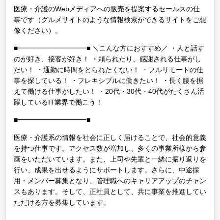
医療・介護のWebメディアへの販売を提案するセールスの仕
事です（グルメサイトのような情報検索ができるサイトをご想
像ください）。
■━━━━━━━━━━■
＼こんな方におすすめ／
・人と話す
のが好き、接客が好き！
・頼られたり、感謝される仕事がし
たい！
・通勤に時間をとられたくない！
・フルリモートの仕
事を探している！
・フレキシブルに働きたい！
・長く腰を据
えて働ける仕事がしたい！
・20代・30代・40代がたくさん活
躍しているIT業界で働こう！
■━━━━━━━━━━■
医療・介護系の情報を社会に正しく届けることで、社会的意義
を持つ仕事です。アクセス数が増加し、多くの事業所様から参
画をいただいています。また、上司や先輩と一緒に振り返りを
行い、成果を出せるようにサポートします。さらに、中途採
用・メンバー募集となり、管理職へのキャリアアップのチャン
スもあります。そして、正社員として、共に事業を推進してい
ただける方を募集しています。