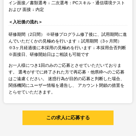
イン面接／書類選考
↓
二次選考：PCスキル・通信環境テスト
および 面接
↓
内定
＜入社後の流れ＞
研修期間（2日間）
※研修プログラム修了後に、試用期間に進
んでいただくかの見極めを行います
↓
試用期間（3ヶ月間）
※3ヶ月経過後に本採用の見極めを行います
↓
本採用合否判断
※面接日、研修開始日はご相談も可能です
お一人様につき1回のみのご応募とさせていただいておりま
す。
選考がすでに終了された方で再応募・他県枠へのご応募
はご遠慮ください。
迷惑行為が目的の応募と判断した場合、
関係機関にユーザー情報を通告し、
アカウント閉鎖の措置を
とらせていただきます。
この求人に応募する