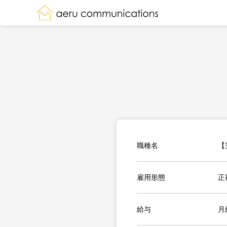
職種名
【
雇用形態
正
給与
月給