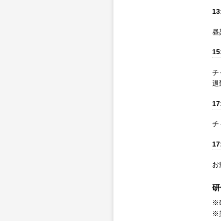
13
昼
15
チ
退
17
チ
17
お
研
※
※