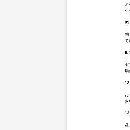
※
ケ
09
朝
て
9:
架
場
12
お
さ
13
昼