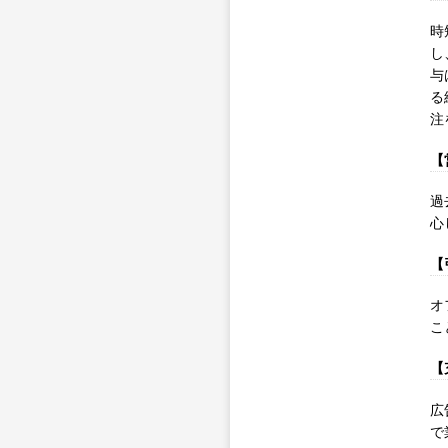
時
し
与
る
注
【
過
心
【
オ
こ
【
広
で