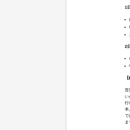
1
2
【
営
い
行
本
で
ま