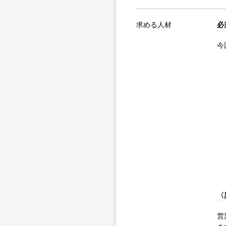
求める人材
必
今
〈
営