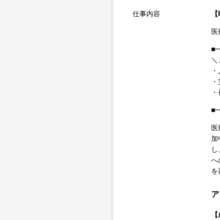
仕事内容
【
医
■
＼
・
・
・
■
医
加
し
へ
を
ア
【