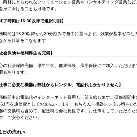
、商材にとらわれないソリューション営業やコンサルティング営業など
を身に着けることも可能です。
終了時刻は16:30以降で選択可能】
務時間は16:30以降から30分刻みで自由に選べます。残業が基本ゼロ
ながら仕事をこなせます！
社会保険や福利厚生も完備】
心の社会保険完備。厚生年金、健康保険、雇用保険にご加入いただけま
暇もあります。
仕事に必要な機器は弊社からレンタル、電話代もかかりません】
務時間中の電気代やインターネット費用も一部支給します。研修期間中は
,361円を通信費としてお支払いします。もちろん、機器レンタル料をい
器の交換時も含めて、配送料も会社負担です。お仕事をしていただくた
で、ご安心ください。
1日の流れ＞