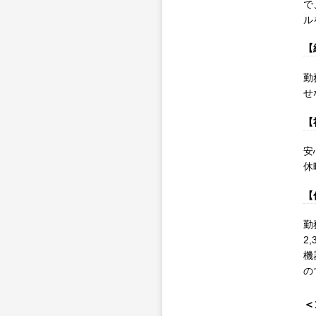
で
ル
【
勤
せ
【
安
休
【
勤
2
機
の
＜