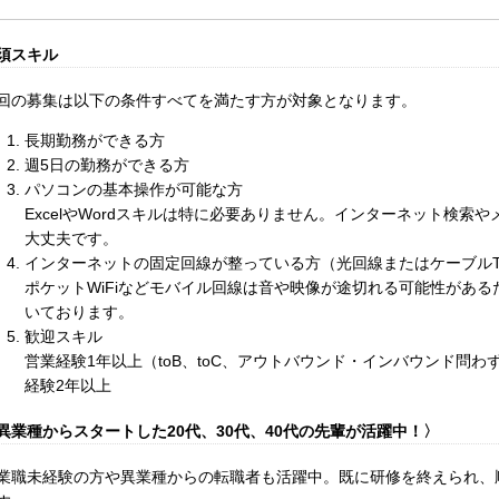
須スキル
回の募集は以下の条件すべてを満たす方が対象となります。
長期勤務ができる方
週5日の勤務ができる方
パソコンの基本操作が可能な方
ExcelやWordスキルは特に必要ありません。インターネット検索
大丈夫です。
インターネットの固定回線が整っている方（光回線またはケーブルT
ポケットWiFiなどモバイル回線は音や映像が途切れる可能性があ
いております。
歓迎スキル
営業経験1年以上（toB、toC、アウトバウンド・インバウンド問
経験2年以上
異業種からスタートした20代、30代、40代の先輩が活躍中！〉
業職未経験の方や異業種からの転職者も活躍中。既に研修を終えられ、