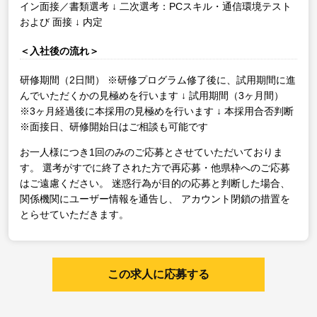
イン面接／書類選考
↓
二次選考：PCスキル・通信環境テスト
および 面接
↓
内定
＜入社後の流れ＞
研修期間（2日間）
※研修プログラム修了後に、試用期間に進
んでいただくかの見極めを行います
↓
試用期間（3ヶ月間）
※3ヶ月経過後に本採用の見極めを行います
↓
本採用合否判断
※面接日、研修開始日はご相談も可能です
お一人様につき1回のみのご応募とさせていただいておりま
す。
選考がすでに終了された方で再応募・他県枠へのご応募
はご遠慮ください。
迷惑行為が目的の応募と判断した場合、
関係機関にユーザー情報を通告し、
アカウント閉鎖の措置を
とらせていただきます。
この求人に応募する