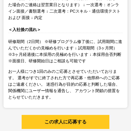
た場合のご連絡は翌営業日となります）
↓
一次選考：オンラ
イン面接／書類選考
↓
二次選考：PCスキル・通信環境テスト
および 面接
↓
内定
＜入社後の流れ＞
研修期間（2日間）
※研修プログラム修了後に、試用期間に進
んでいただくかの見極めを行います
↓
試用期間（3ヶ月間）
※3ヶ月経過後に本採用の見極めを行います
↓
本採用合否判断
※面接日、研修開始日はご相談も可能です
お一人様につき1回のみのご応募とさせていただいておりま
す。
選考がすでに終了された方で再応募・他県枠へのご応募
はご遠慮ください。
迷惑行為が目的の応募と判断した場合、
関係機関にユーザー情報を通告し、
アカウント閉鎖の措置を
とらせていただきます。
この求人に応募する