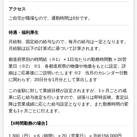
アクセス
ご自宅が職場なので、通勤時間は0分です。
待遇・福利厚生
月給制、固定給の給与なので、毎月の給与は一定となります。
月給額は以下の計算式に基づいて計算されます。
都道府県別の時間給（※1） × 1日当たりの勤務時間数 × 20営
業日（※2）
※1 各都道府県の物価や地価をもとに設定、詳
細はご応募後にご説明いたします
※2 当月のカレンダー日数
に関わらず、20日分を1月分として算出します
この金額に対して業績目標が設定されますが、1ヶ月ごとの成
果に応じ給与改定を行いますので、頑張りは即時反映。査定以
降は営業成績に応じた給与設定となります。また勤務時間の変
更も1ヶ月ごとに行えます。
【6時間勤務の場合】
1,300（円） × 6（時間） × 20（営業日） = 月給156,000円