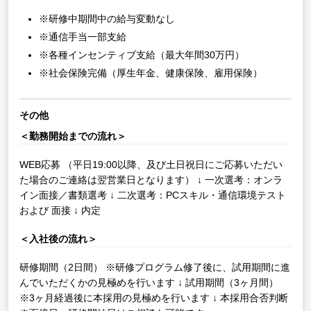
※研修中期間中の給与変動なし
※通信手当一部支給
※各種インセンティブ支給（最大年間30万円）
※社会保険完備（厚生年金、健康保険、雇用保険）
その他
＜勤務開始までの流れ＞
WEB応募
（平日19:00以降、及び土日祝日にご応募いただい
た場合のご連絡は翌営業日となります）
↓
一次選考：オンラ
イン面接／書類選考
↓
二次選考：PCスキル・通信環境テスト
および 面接
↓
内定
＜入社後の流れ＞
研修期間（2日間）
※研修プログラム修了後に、試用期間に進
んでいただくかの見極めを行います
↓
試用期間（3ヶ月間）
※3ヶ月経過後に本採用の見極めを行います
↓
本採用合否判断