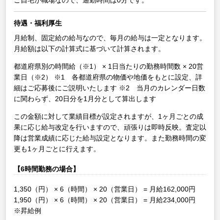
ご自宅が職場なので、通勤時間は0分です。
待遇・福利厚生
月給制、固定給の給与なので、毎月の給与は一定となります。
月給額は以下の計算式に基づいて計算されます。
都道府県別の時間給（※1） × 1日当たりの勤務時間数 × 20営
業日（※2）
※1 各都道府県の物価や地価をもとに設定、詳
細はご応募後にご説明いたします
※2 当月のカレンダー日数
に関わらず、20日分を1月分として算出します
この金額に対して業績目標が設定されますが、1ヶ月ごとの成
果に応じ給与改定を行いますので、頑張りは即時反映。査定以
降は営業成績に応じた給与設定となります。また勤務時間の変
更も1ヶ月ごとに行えます。
【6時間勤務の場合】
1,350（円） × 6（時間） × 20（営業日） = 月給162,000円
1,950（円） × 6（時間） × 20（営業日） = 月給234,000円
※昇給例