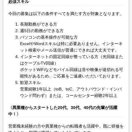
必須スキル
今回の募集は以下の条件すべてを満たす方が対象となります。
長期勤務ができる方
週5日の勤務ができる方
パソコンの基本操作が可能な方
ExcelやWordスキルは特に必要ありません。インターネ
ット検索やメール送信が普通にできれば大丈夫です。
インターネットの固定回線が整っている方（光回線また
はケーブルTV回線）
ポケットWiFiなどモバイル回線は音や映像が途切れる可
能性があるため、ご応募をご遠慮いただいております。
歓迎スキル
営業経験1年以上（toB、toC、アウトバウンド・インバ
ウンド問わず）または、コールセンター経験2年以上
〈異業種からスタートした20代、30代、40代の先輩が活躍
中！〉
営業職未経験の方や異業種からの転職者も活躍中。既に研修を