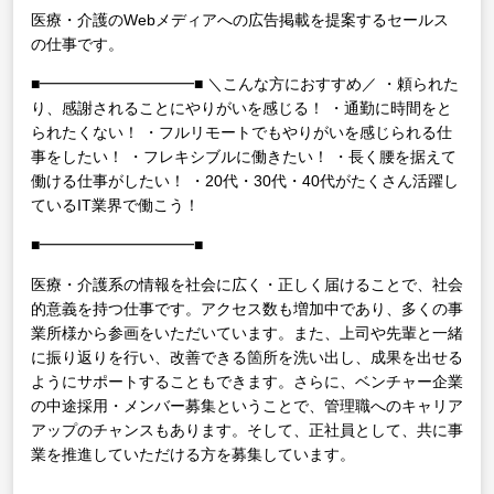
医療・介護のWebメディアへの広告掲載を提案するセールス
の仕事です。
■━━━━━━━━━━■
＼こんな方におすすめ／
・頼られた
り、感謝されることにやりがいを感じる！
・通勤に時間をと
られたくない！
・フルリモートでもやりがいを感じられる仕
事をしたい！
・フレキシブルに働きたい！
・長く腰を据えて
働ける仕事がしたい！
・20代・30代・40代がたくさん活躍し
ているIT業界で働こう！
■━━━━━━━━━━■
医療・介護系の情報を社会に広く・正しく届けることで、社会
的意義を持つ仕事です。アクセス数も増加中であり、多くの事
業所様から参画をいただいています。また、上司や先輩と一緒
に振り返りを行い、改善できる箇所を洗い出し、成果を出せる
ようにサポートすることもできます。さらに、ベンチャー企業
の中途採用・メンバー募集ということで、管理職へのキャリア
アップのチャンスもあります。そして、正社員として、共に事
業を推進していただける方を募集しています。