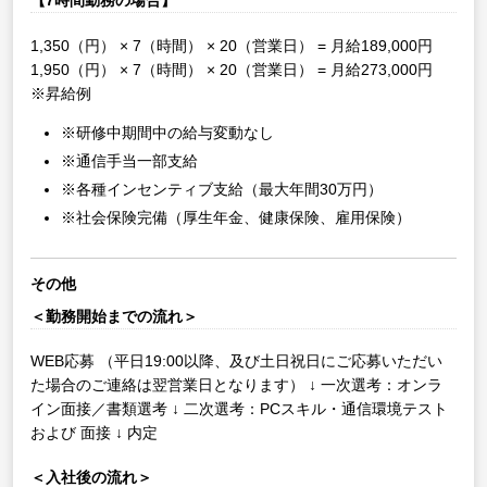
【7時間勤務の場合】
1,350（円） × 7（時間） × 20（営業日） = 月給189,000円
1,950（円） × 7（時間） × 20（営業日） = 月給273,000円
※昇給例
※研修中期間中の給与変動なし
※通信手当一部支給
※各種インセンティブ支給（最大年間30万円）
※社会保険完備（厚生年金、健康保険、雇用保険）
その他
＜勤務開始までの流れ＞
WEB応募
（平日19:00以降、及び土日祝日にご応募いただい
た場合のご連絡は翌営業日となります）
↓
一次選考：オンラ
イン面接／書類選考
↓
二次選考：PCスキル・通信環境テスト
および 面接
↓
内定
＜入社後の流れ＞