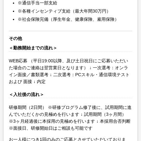
※通信手当一部支給
※各種インセンティブ支給（最大年間30万円）
※社会保険完備（厚生年金、健康保険、雇用保険）
その他
＜勤務開始までの流れ＞
WEB応募
（平日19:00以降、及び土日祝日にご応募いただい
た場合のご連絡は翌営業日となります）
↓
一次選考：オンラ
イン面接／書類選考
↓
二次選考：PCスキル・通信環境テスト
および 面接
↓
内定
＜入社後の流れ＞
研修期間（2日間）
※研修プログラム修了後に、試用期間に進
んでいただくかの見極めを行います
↓
試用期間（3ヶ月間）
※3ヶ月経過後に本採用の見極めを行います
↓
本採用合否判断
※面接日、研修開始日はご相談も可能です
お一人様につき1回のみのご応募とさせていただいておりま