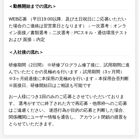
＜勤務開始までの流れ＞
WEB応募
（平日19:00以降、及び土日祝日にご応募いただい
た場合のご連絡は翌営業日となります）
↓
一次選考：オンラ
イン面接／書類選考
↓
二次選考：PCスキル・通信環境テスト
および 面接
↓
内定
＜入社後の流れ＞
研修期間（2日間）
※研修プログラム修了後に、試用期間に進
んでいただくかの見極めを行います
↓
試用期間（3ヶ月間）
※3ヶ月経過後に本採用の見極めを行います
↓
本採用合否判断
※面接日、研修開始日はご相談も可能です
お一人様につき1回のみのご応募とさせていただいておりま
す。
選考がすでに終了された方で再応募・他県枠へのご応募
はご遠慮ください。
迷惑行為が目的の応募と判断した場合、
関係機関にユーザー情報を通告し、
アカウント閉鎖の措置を
とらせていただきます。