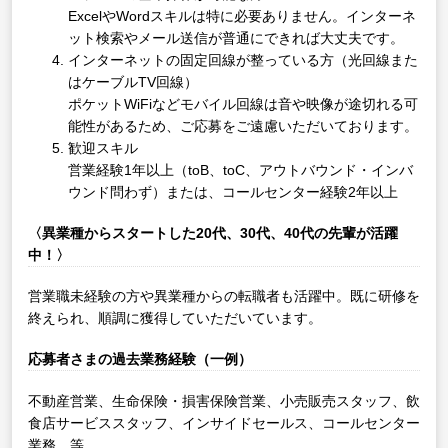
ExcelやWordスキルは特に必要ありません。インターネ
ット検索やメール送信が普通にできれば大丈夫です。
インターネットの固定回線が整っている方（光回線また
はケーブルTV回線）
ポケットWiFiなどモバイル回線は音や映像が途切れる可
能性があるため、ご応募をご遠慮いただいております。
歓迎スキル
営業経験1年以上（toB、toC、アウトバウンド・インバ
ウンド問わず）または、コールセンター経験2年以上
〈異業種からスタートした20代、30代、40代の先輩が活躍
中！〉
営業職未経験の方や異業種からの転職者も活躍中。既に研修を
終えられ、順調に獲得していただいています。
応募者さまの過去業務経験（一例）
不動産営業、生命保険・損害保険営業、小売販売スタッフ、飲
食店サービススタッフ、インサイドセールス、コールセンター
業務 等