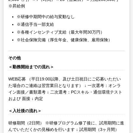
※昇給例
※研修中期間中の給与変動なし
※通信手当一部支給
※各種インセンティブ支給（最大年間30万円）
※社会保険完備（厚生年金、健康保険、雇用保険）
その他
＜勤務開始までの流れ＞
WEB応募
（平日19:00以降、及び土日祝日にご応募いただい
た場合のご連絡は翌営業日となります）
↓
一次選考：オンラ
イン面接／書類選考
↓
二次選考：PCスキル・通信環境テスト
および 面接
↓
内定
＜入社後の流れ＞
研修期間（2日間）
※研修プログラム修了後に、試用期間に進
んでいただくかの見極めを行います
↓
試用期間（3ヶ月間）