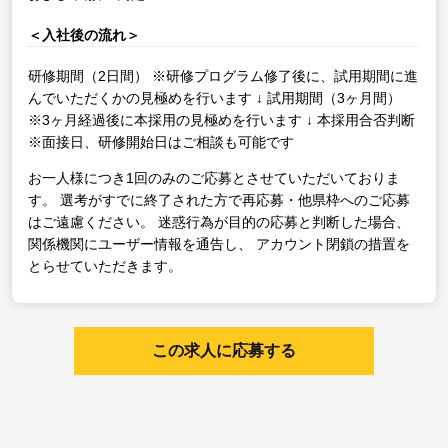
＜入社後の流れ＞
研修期間（2日間）
※研修プログラム修了後に、試用期間に進
んでいただくかの見極めを行います
↓
試用期間（3ヶ月間）
※3ヶ月経過後に本採用の見極めを行います
↓
本採用合否判断
※面接日、研修開始日はご相談も可能です
お一人様につき1回のみのご応募とさせていただいておりま
す。
選考がすでに終了された方で再応募・他県枠へのご応募
はご遠慮ください。
迷惑行為が目的の応募と判断した場合、
関係機関にユーザー情報を通告し、
アカウント閉鎖の措置を
とらせていただきます。
この求人に応募する