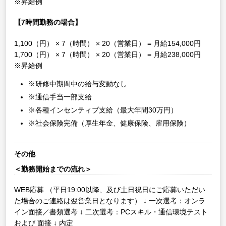
※昇給例
【7時間勤務の場合】
1,100（円） × 7（時間） × 20（営業日） = 月給154,000円
1,700（円） × 7（時間） × 20（営業日） = 月給238,000円
※昇給例
※研修中期間中の給与変動なし
※通信手当一部支給
※各種インセンティブ支給（最大年間30万円）
※社会保険完備（厚生年金、健康保険、雇用保険）
その他
＜勤務開始までの流れ＞
WEB応募
（平日19:00以降、及び土日祝日にご応募いただい
た場合のご連絡は翌営業日となります）
↓
一次選考：オンラ
イン面接／書類選考
↓
二次選考：PCスキル・通信環境テスト
および 面接
↓
内定