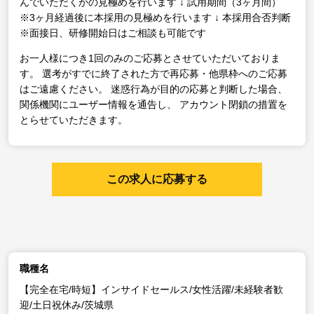
んでいただくかの見極めを行います
↓
試用期間（3ヶ月間）
※3ヶ月経過後に本採用の見極めを行います
↓
本採用合否判断
※面接日、研修開始日はご相談も可能です
お一人様につき1回のみのご応募とさせていただいておりま
す。
選考がすでに終了された方で再応募・他県枠へのご応募
はご遠慮ください。
迷惑行為が目的の応募と判断した場合、
関係機関にユーザー情報を通告し、
アカウント閉鎖の措置を
とらせていただきます。
この求人に応募する
職種名
【完全在宅/時短】インサイドセールス/女性活躍/未経験者歓
迎/土日祝休み/茨城県