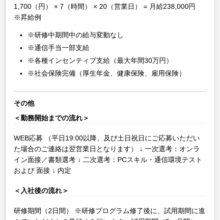
1,700（円） × 7（時間） × 20（営業日） = 月給238,000円
※昇給例
※研修中期間中の給与変動なし
※通信手当一部支給
※各種インセンティブ支給（最大年間30万円）
※社会保険完備（厚生年金、健康保険、雇用保険）
その他
＜勤務開始までの流れ＞
WEB応募
（平日19:00以降、及び土日祝日にご応募いただい
た場合のご連絡は翌営業日となります）
↓
一次選考：オンラ
イン面接／書類選考
↓
二次選考：PCスキル・通信環境テスト
および 面接
↓
内定
＜入社後の流れ＞
研修期間（2日間）
※研修プログラム修了後に、試用期間に進