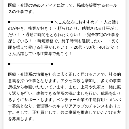
医療・介護のWebメディアに対して、掲載を提案するセール
スの仕事です。
■━━━━━━━━━━■
＼こんな方におすすめ／
・人と話す
のが好き、接客が好き！
・頼られたり、感謝される仕事がし
たい！
・通勤に時間をとられたくない！
・完全在宅の仕事を
探している！
・時短勤務で、終了時間も選択したい！
・長く
腰を据えて働ける仕事がしたい！
・20代・30代・40代がたく
さん活躍しているIT業界で働こう！
■━━━━━━━━━━■
医療・介護系の情報を社会に広く正しく届けることで、社会的
意義を持つ仕事となります。アクセス数も増加し、多くの事業
所様から参画いただいています。また、上司や先輩と一緒に振
り返りを行い、改善できる箇所の洗い出しを行い、成果を出せ
るようにサポートします。ベンチャー企業の中途採用・メンバ
ー募集となり、管理職へのキャリアアップのチャンスもありま
す。そして、正社員として、共に事業を推進していただける方
を募集します。