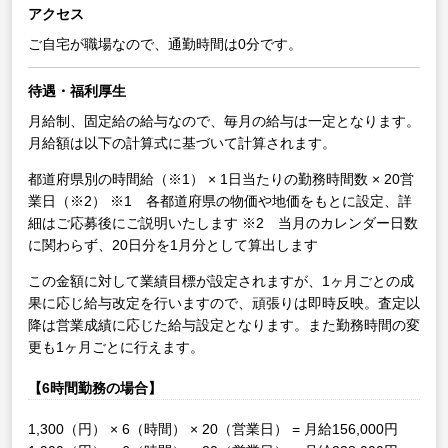
アクセス
ご自宅が職場なので、通勤時間は0分です。
待遇・福利厚生
月給制、固定給の給与なので、毎月の給与は一定となります。
月給額は以下の計算式に基づいて計算されます。
都道府県別の時間給（※1） × 1日当たりの勤務時間数 × 20営
業日（※2）
※1 各都道府県の物価や地価をもとに設定、詳
細はご応募後にご説明いたします
※2 当月のカレンダー日数
に関わらず、20日分を1月分として算出します
この金額に対して業績目標が設定されますが、1ヶ月ごとの成
果に応じ給与改定を行いますので、頑張りは即時反映。査定以
降は営業成績に応じた給与設定となります。また勤務時間の変
更も1ヶ月ごとに行えます。
【6時間勤務の場合】
1,300（円） × 6（時間） × 20（営業日） = 月給156,000円