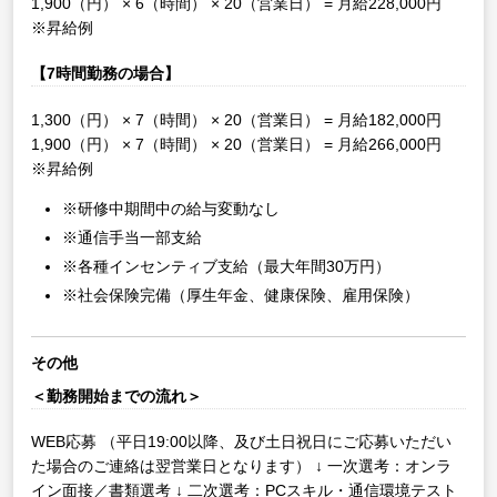
1,900（円） × 6（時間） × 20（営業日） = 月給228,000円
※昇給例
【7時間勤務の場合】
1,300（円） × 7（時間） × 20（営業日） = 月給182,000円
1,900（円） × 7（時間） × 20（営業日） = 月給266,000円
※昇給例
※研修中期間中の給与変動なし
※通信手当一部支給
※各種インセンティブ支給（最大年間30万円）
※社会保険完備（厚生年金、健康保険、雇用保険）
その他
＜勤務開始までの流れ＞
WEB応募
（平日19:00以降、及び土日祝日にご応募いただい
た場合のご連絡は翌営業日となります）
↓
一次選考：オンラ
イン面接／書類選考
↓
二次選考：PCスキル・通信環境テスト