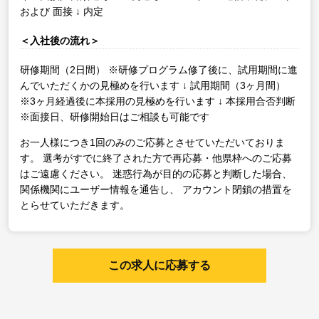
および 面接
↓
内定
＜入社後の流れ＞
研修期間（2日間）
※研修プログラム修了後に、試用期間に進
んでいただくかの見極めを行います
↓
試用期間（3ヶ月間）
※3ヶ月経過後に本採用の見極めを行います
↓
本採用合否判断
※面接日、研修開始日はご相談も可能です
お一人様につき1回のみのご応募とさせていただいておりま
す。
選考がすでに終了された方で再応募・他県枠へのご応募
はご遠慮ください。
迷惑行為が目的の応募と判断した場合、
関係機関にユーザー情報を通告し、
アカウント閉鎖の措置を
とらせていただきます。
この求人に応募する