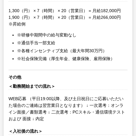
1,300（円） × 7（時間） × 20（営業日） = 月給182,000円
1,900（円） × 7（時間） × 20（営業日） = 月給266,000円
※昇給例
※研修中期間中の給与変動なし
※通信手当一部支給
※各種インセンティブ支給（最大年間30万円）
※社会保険完備（厚生年金、健康保険、雇用保険）
その他
＜勤務開始までの流れ＞
WEB応募
（平日19:00以降、及び土日祝日にご応募いただい
た場合のご連絡は翌営業日となります）
↓
一次選考：オンラ
イン面接／書類選考
↓
二次選考：PCスキル・通信環境テスト
および 面接
↓
内定
＜入社後の流れ＞