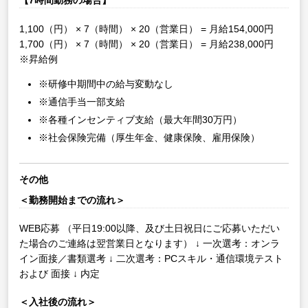
【7時間勤務の場合】
1,100（円） × 7（時間） × 20（営業日） = 月給154,000円
1,700（円） × 7（時間） × 20（営業日） = 月給238,000円
※昇給例
※研修中期間中の給与変動なし
※通信手当一部支給
※各種インセンティブ支給（最大年間30万円）
※社会保険完備（厚生年金、健康保険、雇用保険）
その他
＜勤務開始までの流れ＞
WEB応募
（平日19:00以降、及び土日祝日にご応募いただい
た場合のご連絡は翌営業日となります）
↓
一次選考：オンラ
イン面接／書類選考
↓
二次選考：PCスキル・通信環境テスト
および 面接
↓
内定
＜入社後の流れ＞