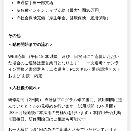
※通信手当一部支給
※各種インセンティブ支給（最大年間30万円）
※社会保険完備（厚生年金、健康保険、雇用保険）
その他
＜勤務開始までの流れ＞
WEB応募
（平日19:00以降、及び土日祝日にご応募いただい
た場合のご連絡は翌営業日となります）
↓
一次選考：オンラ
イン面接／書類選考
↓
二次選考：PCスキル・通信環境テスト
および 面接
↓
内定
＜入社後の流れ＞
研修期間（2日間）
※研修プログラム修了後に、試用期間に進
んでいただくかの見極めを行います
↓
試用期間（3ヶ月間）
※3ヶ月経過後に本採用の見極めを行います
↓
本採用合否判断
※面接日、研修開始日はご相談も可能です
お一人様につき1回のみのご応募とさせていただいておりま