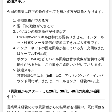
必須スキル
今回の募集は以下の条件すべてを満たす方が対象となります。
長期勤務ができる方
週5日の勤務ができる方
パソコンの基本操作が可能な方
ExcelやWordスキルは特に必要ありません。インターネ
ット検索やメール送信が普通にできれば大丈夫です。
インターネットの固定回線が整っている方（光回線また
はケーブルTV回線）
ポケットWiFiなどモバイル回線は音や映像が途切れる可
能性があるため、ご応募をご遠慮いただいております。
歓迎スキル
営業経験1年以上（toB、toC、アウトバウンド・インバ
ウンド問わず）または、コールセンター経験2年以上
〈異業種からスタートした20代、30代、40代の先輩が活躍
中！〉
営業職未経験の方や異業種からの転職者も活躍中。既に研修を