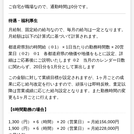
ご自宅が職場なので、通勤時間は0分です。
待遇・福利厚生
月給制、固定給の給与なので、毎月の給与は一定となります。
月給額は以下の計算式に基づいて計算されます。
都道府県別の時間給（※1） × 1日当たりの勤務時間数 × 20営
業日（※2）
※1 各都道府県の物価や地価をもとに設定、詳
細はご応募後にご説明いたします
※2 当月のカレンダー日数
に関わらず、20日分を1月分として算出します
この金額に対して業績目標が設定されますが、1ヶ月ごとの成
果に応じ給与改定を行いますので、頑張りは即時反映。査定以
降は営業成績に応じた給与設定となります。また勤務時間の変
更も1ヶ月ごとに行えます。
【6時間勤務の場合】
1,300（円） × 6（時間） × 20（営業日） = 月給156,000円
1,900（円） × 6（時間） × 20（営業日） = 月給228,000円