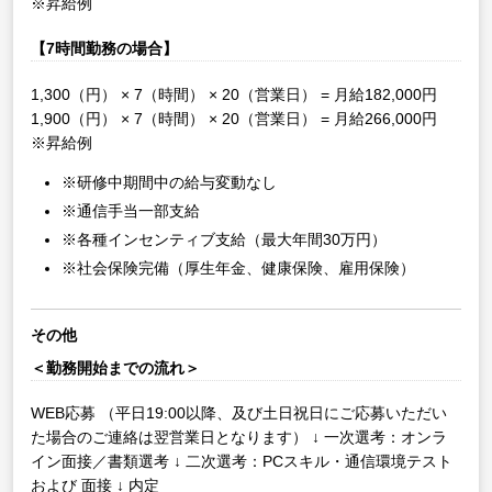
※昇給例
【7時間勤務の場合】
1,300（円） × 7（時間） × 20（営業日） = 月給182,000円
1,900（円） × 7（時間） × 20（営業日） = 月給266,000円
※昇給例
※研修中期間中の給与変動なし
※通信手当一部支給
※各種インセンティブ支給（最大年間30万円）
※社会保険完備（厚生年金、健康保険、雇用保険）
その他
＜勤務開始までの流れ＞
WEB応募
（平日19:00以降、及び土日祝日にご応募いただい
た場合のご連絡は翌営業日となります）
↓
一次選考：オンラ
イン面接／書類選考
↓
二次選考：PCスキル・通信環境テスト
および 面接
↓
内定