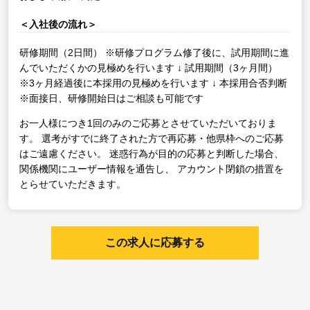
＜入社後の流れ＞
研修期間（2日間）
※研修プログラム修了後に、試用期間に進
んでいただくかの見極めを行います
↓
試用期間（3ヶ月間）
※3ヶ月経過後に本採用の見極めを行います
↓
本採用合否判断
※面接日、研修開始日はご相談も可能です
お一人様につき1回のみのご応募とさせていただいておりま
す。
選考がすでに終了された方で再応募・他県枠へのご応募
はご遠慮ください。
迷惑行為が目的の応募と判断した場合、
関係機関にユーザー情報を通告し、
アカウント閉鎖の措置を
とらせていただきます。
この求人に応募する