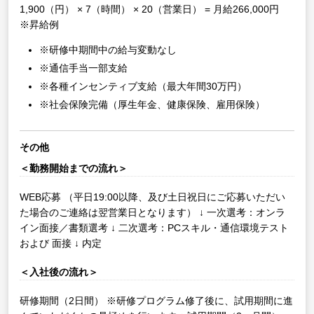
1,900（円） × 7（時間） × 20（営業日） = 月給266,000円
※昇給例
※研修中期間中の給与変動なし
※通信手当一部支給
※各種インセンティブ支給（最大年間30万円）
※社会保険完備（厚生年金、健康保険、雇用保険）
その他
＜勤務開始までの流れ＞
WEB応募
（平日19:00以降、及び土日祝日にご応募いただい
た場合のご連絡は翌営業日となります）
↓
一次選考：オンラ
イン面接／書類選考
↓
二次選考：PCスキル・通信環境テスト
および 面接
↓
内定
＜入社後の流れ＞
研修期間（2日間）
※研修プログラム修了後に、試用期間に進