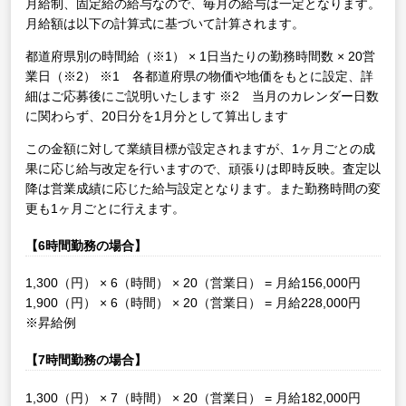
月給制、固定給の給与なので、毎月の給与は一定となります。
月給額は以下の計算式に基づいて計算されます。
都道府県別の時間給（※1） × 1日当たりの勤務時間数 × 20営
業日（※2）
※1 各都道府県の物価や地価をもとに設定、詳
細はご応募後にご説明いたします
※2 当月のカレンダー日数
に関わらず、20日分を1月分として算出します
この金額に対して業績目標が設定されますが、1ヶ月ごとの成
果に応じ給与改定を行いますので、頑張りは即時反映。査定以
降は営業成績に応じた給与設定となります。また勤務時間の変
更も1ヶ月ごとに行えます。
【6時間勤務の場合】
1,300（円） × 6（時間） × 20（営業日） = 月給156,000円
1,900（円） × 6（時間） × 20（営業日） = 月給228,000円
※昇給例
【7時間勤務の場合】
1,300（円） × 7（時間） × 20（営業日） = 月給182,000円