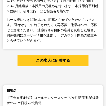
んでいただくかの見極めを行います
↓
試用期間（3ヶ月間）
※3ヶ月経過後に本採用の見極めを行います
↓
本採用合否判断
※面接日、研修開始日はご相談も可能です
お一人様につき1回のみのご応募とさせていただいておりま
す。
選考がすでに終了された方で再応募・他県枠へのご応募
はご遠慮ください。
迷惑行為が目的の応募と判断した場合、
関係機関にユーザー情報を通告し、
アカウント閉鎖の措置を
とらせていただきます。
この求人に応募する
職種名
【完全在宅/時短】コールセンタースタッフ/女性活躍/営業経験
者のみ/土日祝み/北海道