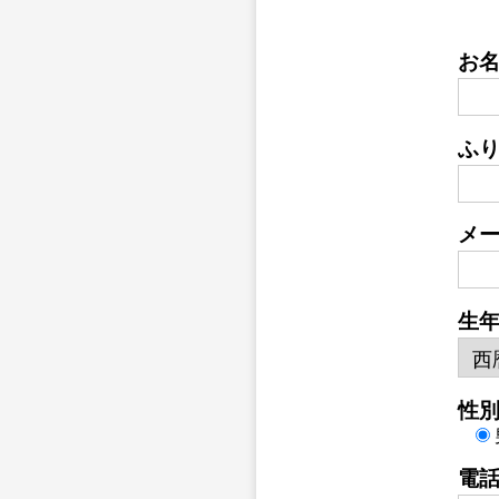
お
ふ
メ
生
性
電