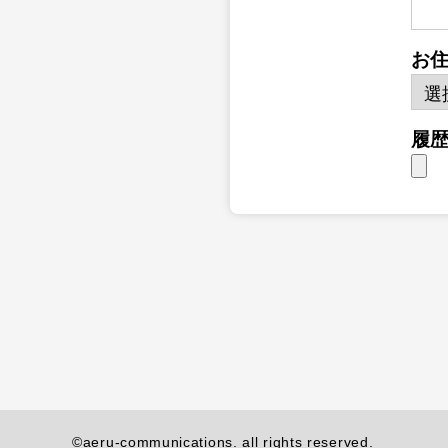
お
履
©aeru-communications. all rights reserved.