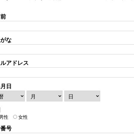
名前
りがな
ールアドレス
年月日
別
男性
女性
話番号