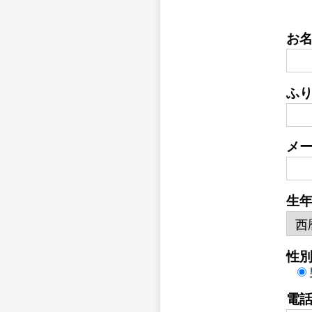
お
ふ
メ
生
性
電