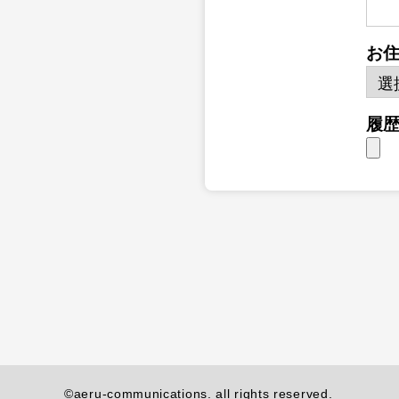
お
履
©aeru-communications. all rights reserved.