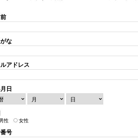
名前
りがな
ールアドレス
年月日
別
男性
女性
話番号